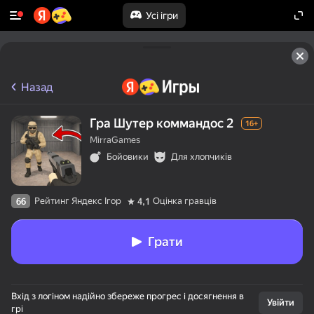
Усі ігри
Назад
Гра Шутер коммандос 2
16+
MirraGames
Бойовики
Для хлопчиків
Рейтинг Яндекс Ігор
Оцінка гравців
66
4,1
Грати
Вхід з логіном надійно збереже прогрес і досягнення в
Увійти
грі