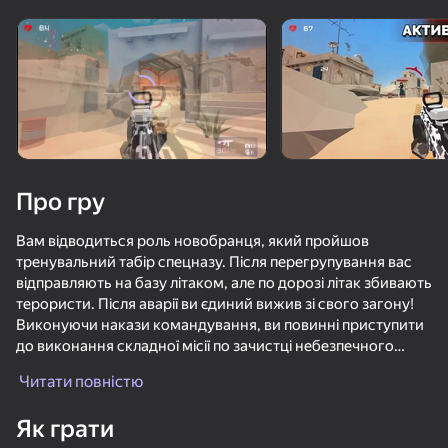
Поверніть пристрій
Гра працює тільки в горизонтальній
орієнтації
Про гру
Вам відводиться роль новобранця, який пройшов
тренувальний табір спецназу. Після перегрупування вас
відправляють на базу літаком, але по дорозі літак збивають
терористи. Після аварії ви єдиний вижив зі свого загону!
Виконуючи накази командування, ви повинні приступити
до виконання складної місії по зачистці небезпечного
ГРАТИ
регіону.
Читати повністю
Особливості гри:
Як грати
- Багато сюжетних місій;