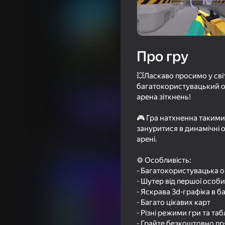
Арена Шутер Онлайн! Сраз
Про гру
Оцінка грав
72
Рейтинг Яндекс Ігор
4,3
💥Ласкаво просимо у світ
Бойовики
Мідкорні
Eccentric Studi
багатокористувацький он
арена зіткнень!
Грати
🎮 Гра натхненна такими 
зануритися в динамічні 
арені.
Схожі ігри
⚙️ Особливість:
- Багатокористувацька о
- Шутер від першої особи
- Яскрава 3d-графіка в б
- Багато цікавих карт
- Різні режими гри та таб
- Грайте безкоштовно пр