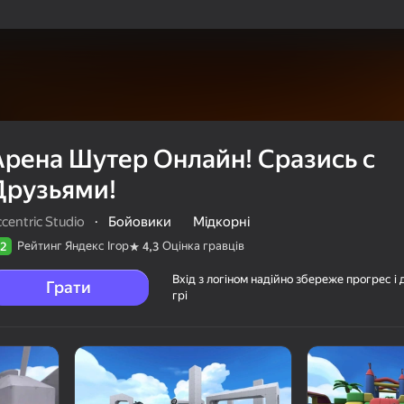
Арена Шутер Онлайн! Сразись с
Друзьями!
centric Studio
·
Бойовики
Мідкорні
Рейтинг Яндекс Ігор
Оцінка гравців
2
4,3
Вхід з логіном надійно збереже прогрес і 
Грати
грі