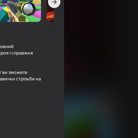
штовний
броя і справжня
ут ви зможете
авички стрільби на