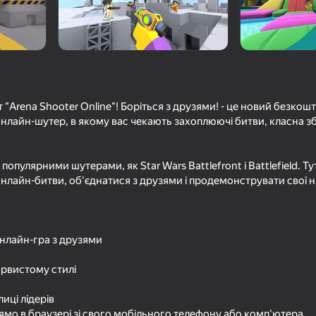
ись с Друзьями!
ців
12+
 "Arena Shooter Online"! Боріться з друзями! - це новий безко
o
лайн-шутер, в якому вас чекають захоплюючі битви, класна з
популярними шутерами, як Star Wars Battlefront і Battlefield. Т
онлайн-битви, об'єднатися з друзями і продемонструвати свої н
нлайн-гра з друзями
арвистому стилі
лиці лідерів
ямо в браузері зі свого мобільного телефону або комп'ютера