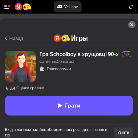
Усі ігри
Назад
Гра Schoolboy в хрущовці 90-х
12+
CardenasConstruct
Головоломки
Оцінка гравців
3,4
Грати
Вхід з логіном надійно збереже прогрес і досягнення в
Увійти
грі