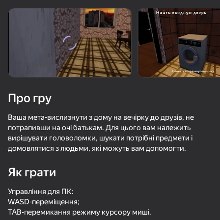
Поверніть пристрій
Гра працює тільки в горизонтальній
орієнтації
Про гру
Ваша мета-вислизнути з дому на вечірку до друзів, не
потрапивши на очі батькам. Для цього вам належить
вирішувати головоломки, шукати потрібні предмети і
домовлятися з людьми, які можуть вам допомогти.
Як грати
ГРАТИ
Управління для ПК:
66
65
57
WASD-переміщення;
Ужас Рыбака 2: Возмездие
Побег Пацана: Стэлс Школьника
Побег Пацана из Школы
TAB-перемикання режиму курсору миші.