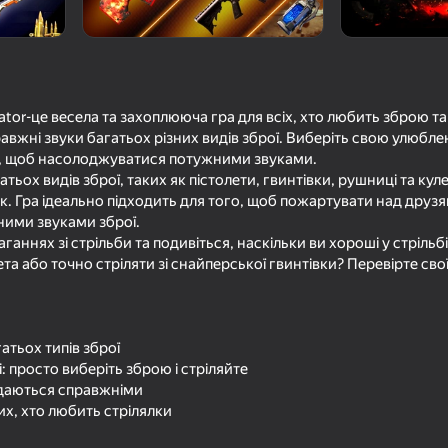
tor
or-це весела та захоплююча гра для всіх, хто любить зброю та 
равжні звуки багатьох різних видів зброї. Виберіть свою улюбле
те, щоб насолоджуватися потужними звуками.
тьох видів зброї, таких як пістолети, гвинтівки, рушниці та ку
ук. Гра ідеально підходить для того, щоб пожартувати над друз
ними звуками зброї.
аганнях зі стрільби та подивіться, наскільки ви хороші у стрільб
та або точно стріляти зі снайперської гвинтівки? Перевірте свої
гатьох типів зброї
 просто виберіть зброю і стріляйте
 здаються справжніми
их, хто любить стрілялки