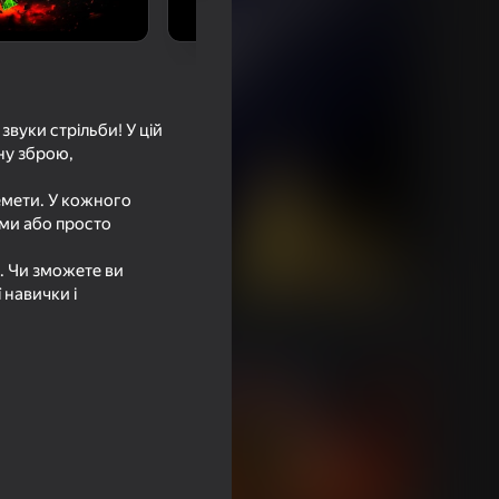
звуки стрільби! У цій
ну зброю,
лемети. У кожного
ями або просто
і. Чи зможете ви
 навички і