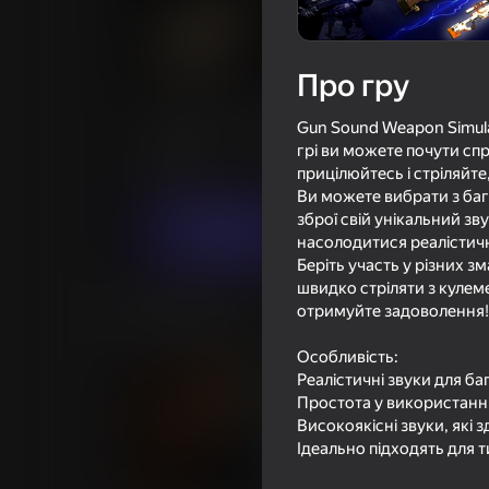
Про гру
Gun Sounds Weapon Simula
Gun Sound Weapon Simulat
35
Рейтинг Яндекс Ігор
грі ви можете почути сп
12+
прицілюйтесь і стріляй
Казуальні
Humbly Tech
Ви можете вибрати з бага
зброї свій унікальний зв
Грати
насолодитися реалістич
Беріть участь у різних зм
швидко стріляти з кулеме
отримуйте задоволення!
Схожі ігри
Особливість:
Реалістичні звуки для ба
Простота у використанні:
Високоякісні звуки, які
Ідеально підходять для т