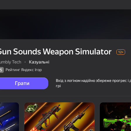
Gun Sounds Weapon Simulator
12+
umbly Tech
·
Казуальні
Рейтинг Яндекс Ігор
5
Вхід з логіном надійно збереже прогрес і 
Грати
грі