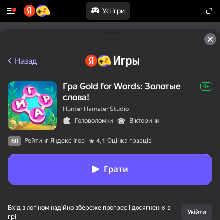
Усі ігри
Назад
Гра Gold for Words: Золотые
0+
слова!
Hunter Hamster Studio
Головоломки
Вікторини
Рейтинг Яндекс Ігор
Оцінка гравців
60
4,1
Грати
Вхід з логіном надійно збереже прогрес і досягнення в
Увійти
грі