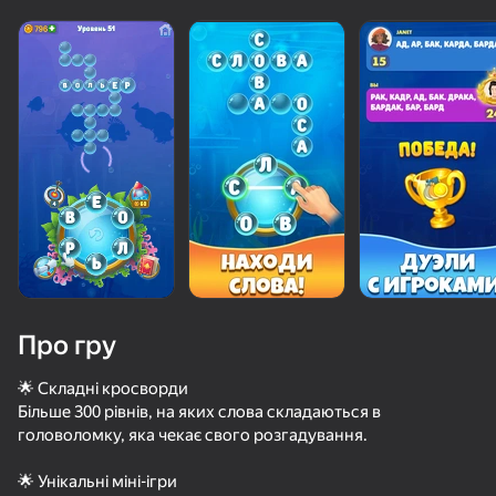
Про гру
🌟 Складні кросворди
Більше 300 рівнів, на яких слова складаються в
головоломку, яка чекає свого розгадування.
62
50+ топ-ігор, у які грають

77
68
79
навіть ті, хто «не грає»
Воздушные Шарики: Надуть и НЕ Лопать!
Слова из букв - Кроссворды
Вокруг слова
Слова Чуде
🌟 Унікальні міні-ігри