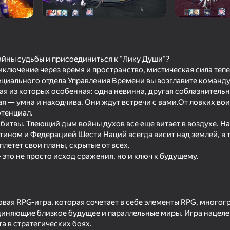
тайны судьбы и присоединиться к "Лику Души"?
иключение через время и пространство, мистическая сила тепе
ециального отдела Управления Времени вы возглавите команд
я из которых особенная: одна невинна, другая соблазнительн
ая — умна и находчива. Они ждут встречи с вами.От ловких во
отенциал.
о битвы. Тлеющий дым войны духов все еще витает в воздухе. 
18+
18+
52
55
тином и Федерацией Шести Наций всегда висит над землей, в т
ниме тянку
Переписка с горничной
Монстр с щупальца
летет свои планы, скрытые от всех.
поймай всех девоч
это не просто исход сражения, но и ключ к будущему.
овая RPG-игра, которая сочетает в себе элементы RPG, много
иняющие близкое будущее и параллельные миры. Игра нацеле
59
68
а в стратегических боях.