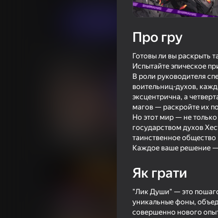
Грати
Про гру
Готовы ли вы раскрыть 
Схожі ігри
Испытайте эпическое пр
В роли руководителя сп
воительниц-духов, кажда
эксцентрична, а четверт
магов — раскройте их п
Но этот мир — не тольк
18+
66
54
государством духов Хес
Переписка с любимыми
Кликер заставь а
таинственное общество п
девушками 2
работать!
Каждое ваше решение — 
Як грати
"Лик Души" — это пошаг
уникальные фоны, объед
18+
45
совершенно нового опыт