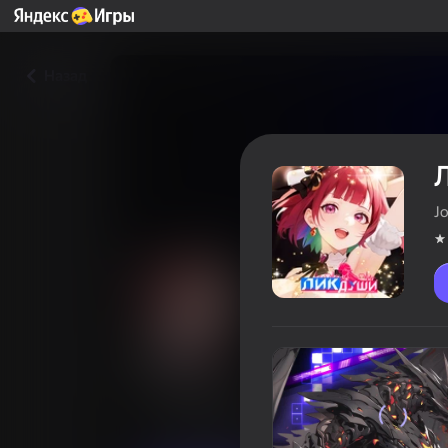
Назад
J
Лик Души
Оцінка гравців
4,3
18+
Пригоди
Стратегії
Joxon