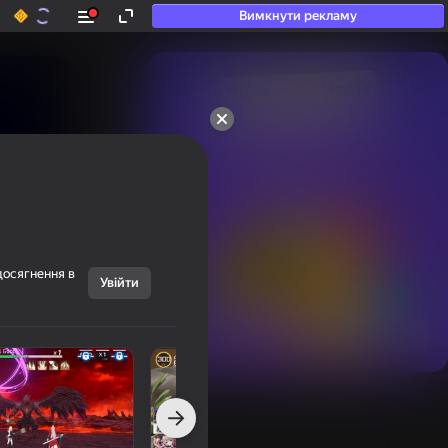
Вимкнути рекламу
50+ топ-ігор, у які

грають навіть ті, хто

«не грає»
досягнення в
Увійти
Переглянути