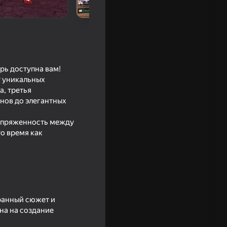
рь доступна вам!
у уникальных
а, третья
инов до элегантных
Напряженность между
18+
о время как
ми :
ек
гранный сюжет и
на на создание