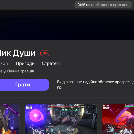
Увійти
та зберегти прогрес
Лик Души
18+
oxon
·
Пригоди
Стратегії
Оцінка гравців
4,3
Вхід з логіном надійно збереже прогрес і 
Грати
грі