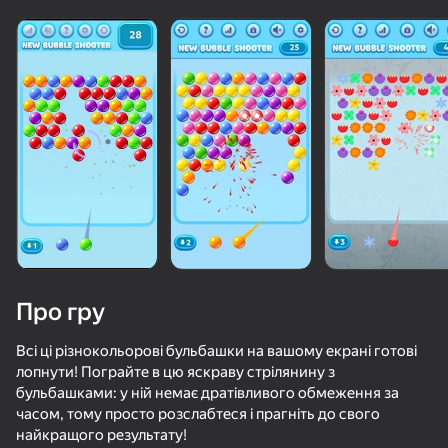
Про гру
Всі ці різнокольорові бульбашки на вашому екрані готові
лопнути! Пограйте в цю яскраву стрілянину з
бульбашками: у ній немає дратівливого обмеження за
75
78
74
77
часом, тому просто розслабтеся і прагніть до свого
Дамплинги Сквиш Мерж
Закрась Арену
Block Blast Master
найкращого результату!