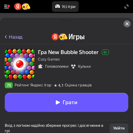
Усі ігри
Назад
Гра New Bubble Shooter
6+
Cozy Games
Головоломки
Кульки
Рейтинг Яндекс Ігор
Оцінка гравців
75
4,1
Грати
Вхід з логіном надійно збереже прогрес і досягнення в
Увійти
грі