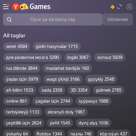
Gözlemek
Oýun ýa-da žanny tap
All taglar
seret
4584
gizlin hazynalar
1715
для развития мозга
3290
logiki
3067
sonsuz
5839
rus dilinde
3844
maslahat berilýär
160
ýaşlar üçin
5979
wagt ýitiriji
3166
gyzykly
2548
aň-bilim
1533
sada
2358
3D
3354
gülmek
2785
online
861
çagalar üçin
2744
syýpasyz
1888
terbiýeleýji
1133
ekranyô doly
1987
çeşitlilik üçin
2824
ýeňil
1545
dynç alyş
1036
ýokarky
64
Roblox
1344
пазлы
746
köp oýun
437