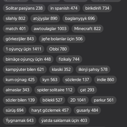
Solitar pasýans
238
in spanish
474
birikdiriň
734
silahly
802
atýjyşlar
890
baglanyşyk
696
match
401
awtoulaglar
1003
Minecraft
822
görkezijiler
843
jęňe bolanlar üçin
506
1 oýunçy üçin
1411
Obbi
780
birnäçe oýunçy üçin
448
fizikaly
744
kampýuter bilen
621
klasiki
352
ilkinji şahsy
578
kum oýnag
425
kyn
563
sözlerde
137
indie
860
almaslar
343
spider solitaire
112
çat
293
sözler bilen
139
bölekli
527
2D
1041
parkur
561
sürüş
694
haryt gözlemek
457
gusarly
484
Ýygnamak
643
ýatda saklamak üçin
403