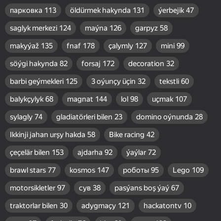
парковка
113
öldürmek hakynda
131
ýerbejik
47
saglyk merkezi
124
maýna
126
garpyz
58
makyýaž
135
fnaf
178
çalymly
127
mini
99
söýgi hakynda
82
forsaj
172
decoration
32
barbi geýmekleri
125
3 oýunçy üçin
32
tekstli
60
balykçylyk
68
magnat
144
lol
98
uçmak
107
sylagly
74
gladiatörleri bilen
23
domino oýnunda
28
Ikkinji jahan urşy hakda
58
Bike racing
42
çeçelär bilen
153
ajdarha
92
ýaýlar
72
brawl stars
77
kosmos
147
роботы
95
Lego
109
motorsikletler
97
сув
38
pasýans boş ýaý
67
traktorlar bilen
30
adygmaçy
121
hackatontv
10