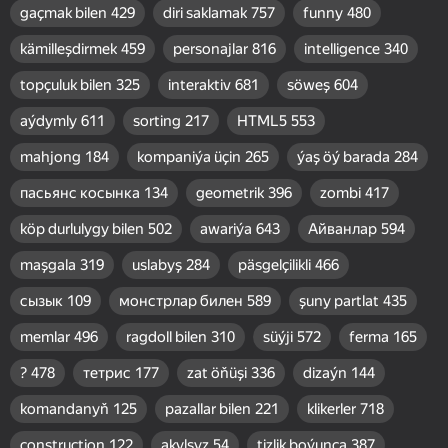
gaçmak bilen
429
diri saklamak
757
funny
480
kämilleşdirmek
459
personajlar
816
intelligence
340
topçuluk bilen
325
interaktiv
681
söweş
604
aýdymly
611
sorting
217
HTML5
553
mahjong
184
kompaniýa üçin
265
ýaş öý barada
284
пасьянс косынка
134
geometrik
396
zombi
417
köp durlulygy bilen
502
awariýa
643
Айванлар
594
maşgala
319
uslabyş
284
päsgelçilikli
466
сызык
109
монстрлар билен
589
şuny partlat
435
memlar
496
ragdoll bilen
310
süýji
572
ferma
165
?
478
тетрис
177
zat öňüşi
336
dizaýn
144
komandanyň
125
pazallar bilen
221
klikerler
718
construction
122
akylsyz
54
tizlik boýunça
387