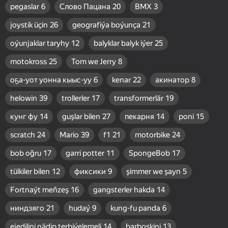
pegaslar
6
Слово Пацана
20
BMX
3
joystik üçin
26
geografiýa boýunça
21
oýunjaklar taryhy
12
balyklar balyk iýer
25
motokross
25
Tom we Jerry
8
оҕа-уот уонна кыыс-уу
6
kenar
22
акинатор
8
helowin
39
trollerler
17
transformerlär
19
кунг фу
14
guşlar bilen
27
пекарня
14
poni
15
scratch
24
Mario
39
f1
21
motorbike
24
bob oğru
17
garri potter
11
SpongeBob
17
tülkiler bilen
12
фиксики
9
şimmer we şayn
5
Fortnaýt meňzeş
16
gangsterler hakda
14
ниндзяго
21
hudaý
9
kung-fu panda
6
ejedilini nädip terbiýelemeli
14
barboskini
13