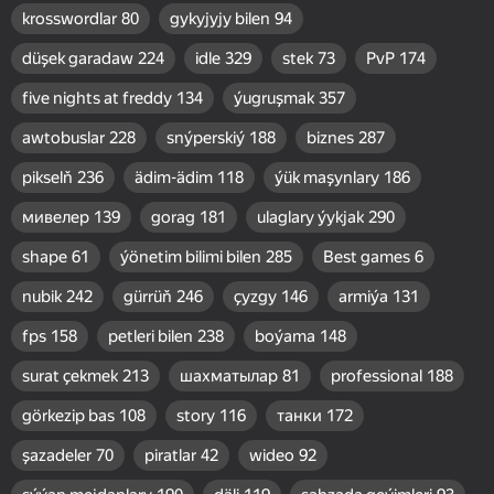
krosswordlar
80
gykyjyjy bilen
94
düşek garadaw
224
idle
329
stek
73
PvP
174
five nights at freddy
134
ýugruşmak
357
awtobuslar
228
snýperskiý
188
biznes
287
pikselň
236
ädim-ädim
118
ýük maşynlary
186
мивелер
139
gorag
181
ulaglary ýykjak
290
shape
61
ýönetim bilimi bilen
285
Best games
6
nubik
242
gürrüň
246
çyzgy
146
armiýa
131
fps
158
petleri bilen
238
boýama
148
surat çekmek
213
шахматылар
81
professional
188
görkezip bas
108
story
116
танки
172
şazadeler
70
piratlar
42
wideo
92