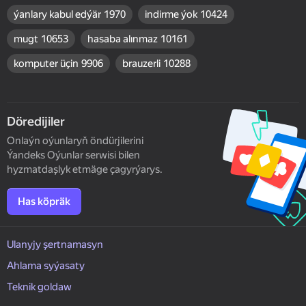
ýanlary kabul edýär
1970
indirme ýok
10424
mugt
10653
hasaba alınmaz
10161
komputer üçin
9906
brauzerli
10288
Döredijiler
Onlaýn oýunlaryň öndürjilerini
Ýandeks Oýunlar serwisi bilen
hyzmatdaşlyk etmäge çagyrýarys.
Has köpräk
Ulanyjy şertnamasyn
Ahlama syýasaty
Teknik goldaw