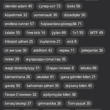
slender adam
40
супер кот
72
boks
56
köpeltmek
32
somersault
30
düzedişler
50
endless runner
57
haýwanlara gözegçilik
71
talalar
55
free kick
14
ýylan
69
1v1
55
WTF
49
Häsiýet şäheri
25
toylanma
21
enä
8
ot we suw
30
addition
42
червы
11
ýekejanlar
26
пoker
29
жұлдызды соғыстар
35
wagt dolandyryşy
51
Олдан гечмек
8
labubu
66
lukmanhana
26
akulalar
81
gana gämiler bilen
21
garaly
50
kahraman şäheri
35
jeýzany bilen
45
Генри Стикмин
32
aýdymçylar bilen
38
tırnaq bezegi
37
gimnastika
26
Tom pyşuk
35