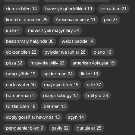
slemler bilen
14
haossyň gündelikleri
19
iron adam
21
konditer önümleri
29
Анжела пишиги
11
peri
27
кизи
4
möwsiz ýük maşynlary
34
başlanmaly hakynda
30
welosipedde
14
doktor bilen
22
gylyçlar we ruhlar
26
piano
16
pitza
32
maşynka willy
20
amerikan ýokuşlar
19
tarap-şöhle
19
spider-man
24
linkor
10
underwater
16
maýmyn bilen
15
ralle
37
bomberman
4
dünýä kubogy
12
troll ýüz
28
tortlar bilen
18
betmen
13
dogly goraňlar hakynda
13
açyň
14
penguenler bilen
9
gaýly
32
gurlujeler
25