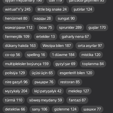
sýýan mejdanlary
190
däli
119
şahzada geýimleri
93
wirtual"n"y
245
little big snake
24
şutirlar
124
henüzmeli
80
нарды
28
sungat
90
мамаграни
112
bow
75
sprunkler
289
guşlar
170
fermerçilik
109
ertekiler
13
gaharly nena
67
dükany hakda
163
Wezipa bilen
187
orta asyrlar
97
co-op
56
spelling
16
1 düwme
184
mistika
120
multipleksler boýunça
159
gyzyl şar
69
toplanma
84
polisiýa
129
üçüsi üçin
65
esgerleriň bilen
120
nire gazyň
96
рыцари
76
restoran
85
муzykaly
204
kiçi patyşalyk
42
mekdep
127
türmä
110
söweş meydany
59
fantazi
87
detektiw
66
sany
106
gizlenme
124
шашки
77