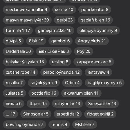
meçlar we sandallar
9
мыши
10
poni kreator
8
maşyn maşyn iýýär
39
derbi
23
gaplaň bilen
16
formula 1
17
gamejam2025
16
olimpiýa oýunlary
9
düýpli
5
8 bit
19
gambol
6
Angry birds
21
Undertale
30
ыдыш ювмак
3
Poý
20
hakykat ýa ýalan
13
resling
8
хирургические
6
cut the rope
14
pinbol oýnunda
12
lentaýew
4
rusalka
7
soýuk ýyrek
9
Orion
4
bagtly maymyn
6
Julietta
5
bottle flip
16
akwarium bilen
11
вилли
6
Шрек
15
minýonlar
13
Smeşarikler
13
...
17
Simpsonlar
5
erbetli däl
2
fidget egiriji
2
bowling oýnunda
7
tennis
9
Mstitele
7