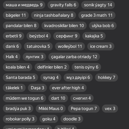
маша и медведь
9
gravity falls
6
sonik ýagty
14
bägeler
11
ninja tashbaňalary
8
grade 3 math
11
pandalar bilen
8
kvadrosikllar bilen
10
ulýka bob
6
erbetli
9
beýzbol
4
серфинг
9
kakajka
5
dank
6
tatuirovka
5
wolleýbol
11
ice cream
3
Halk
4
лунтик
3
çagalar zarba otriady
12
koala bilen
4
delfinler bilen
2
tenis oýny
6
Santa barada
5
synag
4
мұз дәуірі
6
hokkey
7
täkelek
1
Daşa
3
ever after high
4
müdem we togun
6
dart
10
снегил
4
bradýa puk
3
Mikki Maus
0
Pepa togun
7
vex
3
robokar polly
3
goku
4
doodle
3