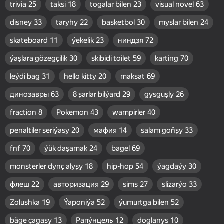
trivia
25
taksi
18
togalar bilen
23
visual novel
63
disney
33
taryhy
22
basketbol
30
myslar bilen
24
skateboard
11
ýekelik
23
ниндзя
72
ýaşlara gözegçilik
30
skibidi toilet
59
karting
70
leýdi bag
31
hello kitty
20
maksat
69
динозавры
63
8 şarlar bilýard
29
gysguşly
26
fraction
8
Pokemon
43
wampirler
40
penaltiler seriýasy
20
мафия
14
salam goňşy
33
fnf
70
ýük daşamak
24
bagel
69
monsterler dynç alyşy
18
hip-hop
54
ýagdaýy
30
флеш
22
авторизация
29
sims
27
slizarýo
33
Zolushka
19
Ýaponiýa
52
ýumurtga bilen
52
bäge çagasy
13
Рапу́нцель
12
doglanys
10