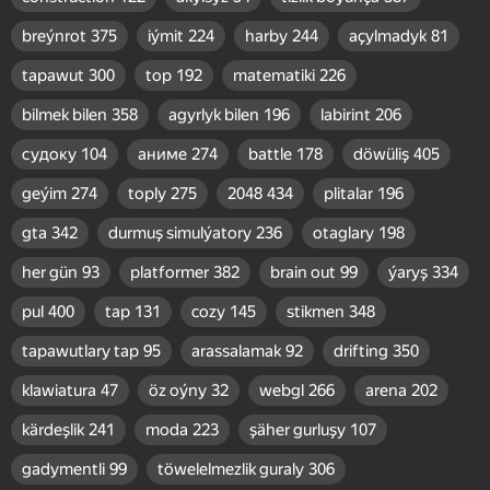
breýnrot
375
iýmit
224
harby
244
açylmadyk
81
tapawut
300
top
192
matematiki
226
bilmek bilen
358
agyrlyk bilen
196
labirint
206
судоку
104
аниме
274
battle
178
döwüliş
405
geýim
274
toply
275
2048
434
plitalar
196
gta
342
durmuş simulýatory
236
otaglary
198
her gün
93
platformer
382
brain out
99
ýaryş
334
pul
400
tap
131
cozy
145
stikmen
348
tapawutlary tap
95
arassalamak
92
drifting
350
klawiatura
47
öz oýny
32
webgl
266
arena
202
kärdeşlik
241
moda
223
şäher gurluşy
107
gadymentli
99
töwelelmezlik guraly
306