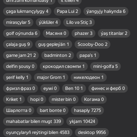
umi zumi komandasy
1
it itlileri
4
çaga lukmançylygy
4
Papa Lui
2
ýangyjy hakynda
6
mirasçylar
5
ýüklüler
4
Lilo və Stiç
3
golf oýnunda
6
Масяня
0
phazer
3
ýaş titanlar
2
çalaja guş
9
guş gepleýän
1
Scooby-Doo
2
game jam 21
2
badminton
2
papa’s
1
delfin şousy
0
крокодил свомпи
1
mini-golfa
5
şerif kelly
1
major Grom
1
никелодеон
1
фризл фраз
0
eywi
0
Ben 10
1
финес и ферб
0
Kriket
1
hopi
0
mister bin
0
Когама
0
Шарлотта
0
bart bonte
0
hasaply
7275
mahabatlar bilen mugt
339
ykjam
10424
oyunçylaryň reýtingi bilen
4583
desktop
9956