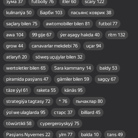
зума
37
futbolly
76
itler
60
scary
122
kulinariýa
50
Барби
103
пасьянс коврик
38
saçlary bilen
75
awtomobiller bilen
81
futbol
77
awa
104
99 gije
67
ýer aşagy hakda
40
ritm
132
grow
44
canavarlar mekdebi
76
uçar
94
atlaryň
20
söweş uçujylar bilen
32
wertoletler bilen
65
Sara kammany
14
baldy
53
piramida pasýans
47
gämiler bilen
59
sagçy
67
täze ýyl
61
raketa
55
känäs
95
strategiýa tagtasy
72
*
76
пычаклар
80
ýol we ulaglarda
95
старс
37
billiard
45
töwürtikli
58
суpergeroyskyý
75
Pasýans Nyvernes
22
ylm
77
balda
10
tans
49