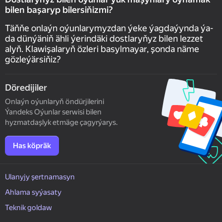
bilen başaryp bilersiňizmi?
Täňňe onlaýn oýunlarymyzdan ýeke ýagdaýynda ýa-
da dünýäniň ähli ýerindäki dostlaryňyz bilen lezzet
alyň. Klawişalaryň özleri basylmayar, şonda näme
gözleýärsiňiz?
Döredijiler
Onlaýn oýunlaryň öndürjilerini
Ýandeks Oýunlar serwisi bilen
hyzmatdaşlyk etmäge çagyrýarys.
Has köpräk
Ulanyjy şertnamasyn
Ahlama syýasaty
Teknik goldaw