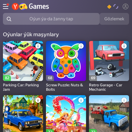
Gözlemek
Oýun ýa-da žanny tap
Oýunlar ýük maşynlary
82
68
69
Parking Car: Parking
Screw Puzzle: Nuts &
Retro Garage - Car
Jam
Bolts
Mechanic