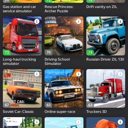
70
72
72
Gas station and car
Rescue Princess:
Drift vanity on ZIL
service simulator
Archer Puzzle
73
70
74
Long-haul trucking
Driving School
Russian Driver ZIL 130
simulator
Simulator
67
63
63
Soviet Car: Classic
Online super-race
Truckers 3D