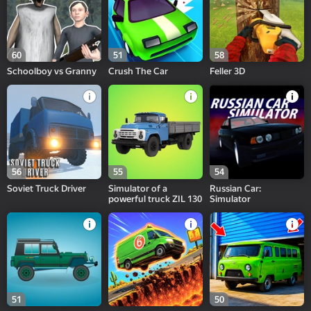
60
51
58
Schoolboy vs Granny
Crush The Car
Feller 3D
56
55
54
Soviet Truck Driver
Simulator of a
Russian Car:
powerful truck ZIL 130
Simulator
51
50