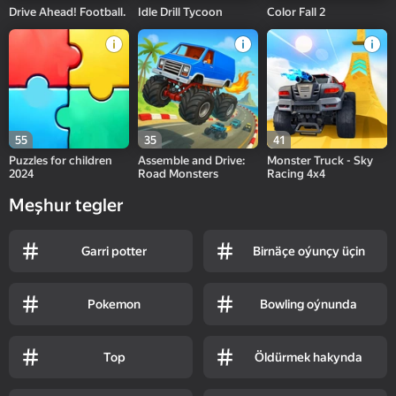
Drive Ahead! Football.
Idle Drill Tycoon
Color Fall 2
55
35
41
Puzzles for children
Assemble and Drive:
Monster Truck - Sky
2024
Road Monsters
Racing 4x4
Meşhur tegler
Garri potter
Birnäçe oýunçy üçin
Pokemon
Bowling oýnunda
Top
Öldürmek hakynda