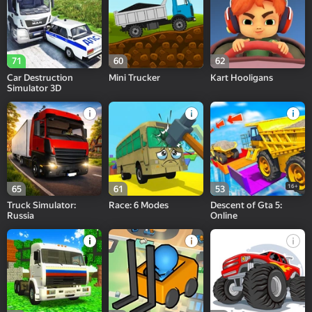
71
60
62
Car Destruction
Mini Trucker
Kart Hooligans
Simulator 3D
16+
65
61
53
Truck Simulator:
Race: 6 Modes
Descent of Gta 5:
Russia
Online