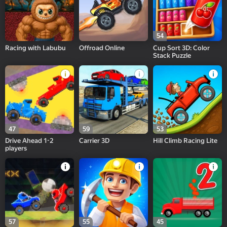
54
Racing with Labubu
Offroad Online
Cup Sort 3D: Color
Stack Puzzle
47
59
53
Drive Ahead 1-2
Carrier 3D
Hill Climb Racing Lite
players
57
55
45