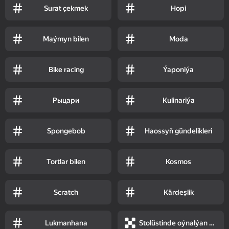
Surat çekmek
Hopi
Maýmyn bilen
Moda
Bike racing
Ýaponiýa
Рыцари
Kulinariýa
Spongebob
Haossyň gündelikleri
Tortlar bilen
Kosmos
Scratch
Kärdeşlik
Lukmanhana
Stolüstinde oýnalýan oýunlar