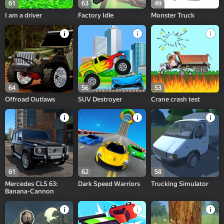
61
63
49
I am a driver
Factory Idle
Monster Truck
64
56
53
Offroad Outlaws
SUV Destroyer
Crane crash test
61
62
58
Mercedes CLS 63:
Dark Speed Warriors
Trucking Simulator
Banana-Cannon