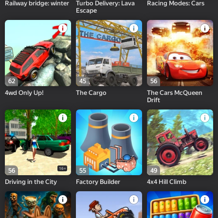
Railway bridge: winter
Turbo Delivery: Lava
Racing Modes: Cars
Escape
62
45
56
4wd Only Up!
The Cargo
The Cars McQueen
Drift
16+
56
55
49
Driving in the City
Factory Builder
4x4 Hill Climb