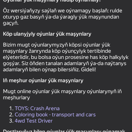
Öz wersiýaňyzy saýlaň we oýnamagy başlaň: rulde
oturyp gaz basyň ýa-da ýaragly ýük maşynundan
gaçyň.
Köp ulanyjyly oýunlar ýük maşynlary
Bizim mugt oýunlarymyzyň köpsi oýunlar ýük
maşynlary žanrynda köp oýunçylyk tertibinde
elýeterlidir, bu bolsa oýun prosesine has köp halkylyk
goşýar. Siz öňden tanalan adamlaryň ýa-da naýtanys
adamlaryň bilen oýnap bilersiňiz. Gideli!
Iň meşhur oýunlar ýük maşynlary
Mugt online oýunlar ýük maşynlary oýunlarynyň iň
meşhurlary
TOYS: Crash Arena
Coloring book - transport and cars
4wd Test Driver
Dostlaryňyz bilen oýunlar ýük maşynlary oýnamak