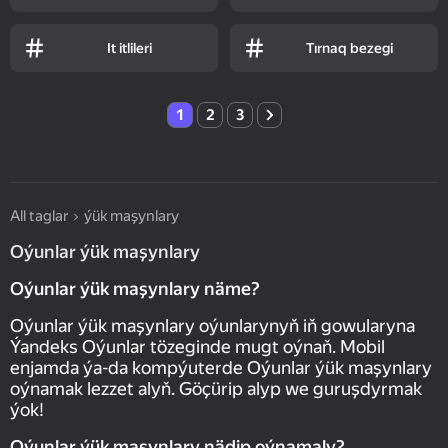
It itlileri
Tırnaq bezegi
1
2
3
All taglar
ýük maşynlary
Oýunlar ýük maşynlary
Oýunlar ýük maşynlary näme?
Oýunlar ýük maşynlary oýunlarynyň iň gowularyna
Ýandeks Oýunlar tözeginde mugt oýnaň. Mobil
enjamda ýa-da kompýuterde Oýunlar ýük maşynlary
oýnamak lezzet alyň. Göçürip alyp we guruşdyrmak
ýok!
Oýunlar ýük maşynlary nädip oýnamaly?