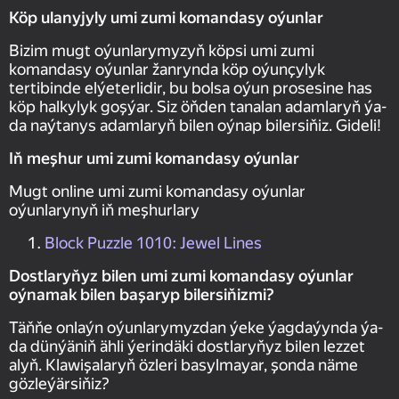
Köp ulanyjyly umi zumi komandasy oýunlar
Bizim mugt oýunlarymyzyň köpsi umi zumi
komandasy oýunlar žanrynda köp oýunçylyk
tertibinde elýeterlidir, bu bolsa oýun prosesine has
köp halkylyk goşýar. Siz öňden tanalan adamlaryň ýa-
da naýtanys adamlaryň bilen oýnap bilersiňiz. Gideli!
Iň meşhur umi zumi komandasy oýunlar
Mugt online umi zumi komandasy oýunlar
oýunlarynyň iň meşhurlary
Block Puzzle 1010: Jewel Lines
Dostlaryňyz bilen umi zumi komandasy oýunlar
oýnamak bilen başaryp bilersiňizmi?
Täňňe onlaýn oýunlarymyzdan ýeke ýagdaýynda ýa-
da dünýäniň ähli ýerindäki dostlaryňyz bilen lezzet
alyň. Klawişalaryň özleri basylmayar, şonda näme
gözleýärsiňiz?