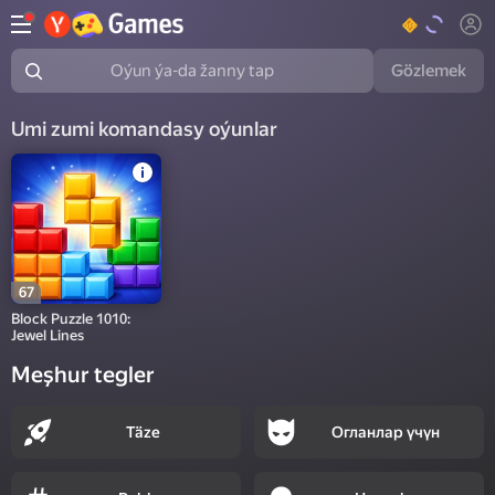
Gözlemek
Oýun ýa-da žanny tap
Umi zumi komandasy oýunlar
67
Block Puzzle 1010:
Jewel Lines
Meşhur tegler
Täze
Огланлар үчүн