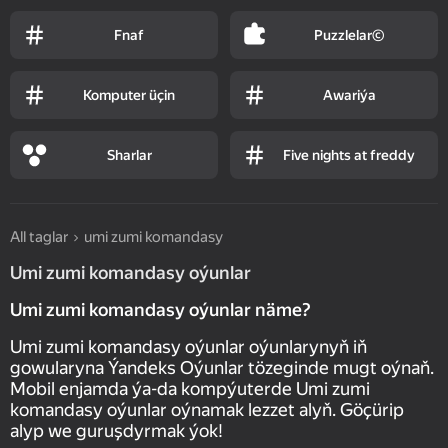
Fnaf
Puzzlelar©
Komputer üçin
Awariýa
Sharlar
Five nights at freddy
All taglar
umi zumi komandasy
Umi zumi komandasy oýunlar
Umi zumi komandasy oýunlar näme?
Umi zumi komandasy oýunlar oýunlarynyň iň
gowularyna Ýandeks Oýunlar tözeginde mugt oýnaň.
Mobil enjamda ýa-da kompýuterde Umi zumi
komandasy oýunlar oýnamak lezzet alyň. Göçürip
alyp we guruşdyrmak ýok!