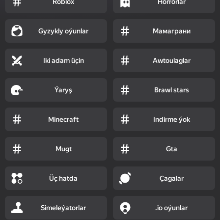
Roblox
Horrorlar
Gyzykly oýunlar
Мамаграни
Iki adam üçin
Awtoulaglar
Ýaryş
Brawl stars
Minecraft
Indirme ýok
Mugt
Gta
Üç hatda
Çagalar
Simeleýatorlar
.io oýunlar