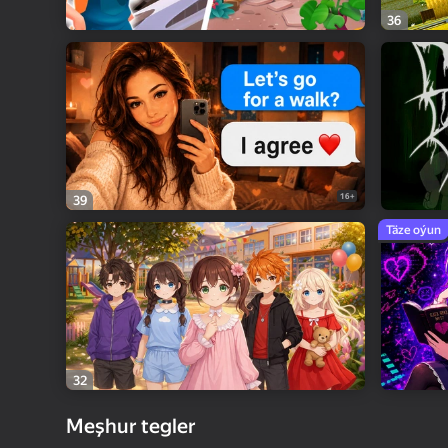
36
16+
39
Täze oýun
32
Meşhur tegler