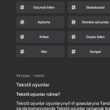
Gaçmak bilen
Skateboard
Ajdarha
Domino oýnunda
Kriket
Guşlar bilen
Itler
Sungat
All taglar
tekstli
Tekstli oýunlar
Tekstli oýunlar näme?
Tekstli oýunlar oýunlarynyň iň gowularyna Ýan
ýa-da kompýuterde Tekstli oýunlar oýnamak lez