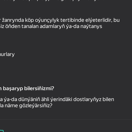
žanrynda köp oýunçylyk tertibinde elýeterlidir, bu
Siz öňden tanalan adamlaryň ýa-da naýtanys
hurlary
n başaryp bilersiňizmi?
a-da dünýäniň ähli ýerindäki dostlaryňyz bilen
nda näme gözleýärsiňiz?