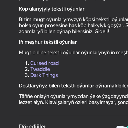
Köp ulanyjyly tekstli oýunlar
Bizim mugt oýunlarymyzyň köpsi tekstli oýunlar 
bolsa oýun prosesine has köp halkylyk goşýar. 
adamlaryň bilen oýnap bilersiňiz. Gideli!
Iň meşhur tekstli oýunlar
Mugt online tekstli oýunlar oýunlarynyň iň meş
Cursed road
Twaddle
Dark Things
Dostlaryňyz bilen tekstli oýunlar oýnamak bile
Täňňe onlaýn oýunlarymyzdan ýeke ýagdaýynda ý
lezzet alyň. Klawişalaryň özleri basylmayar, şo
Döredijiler