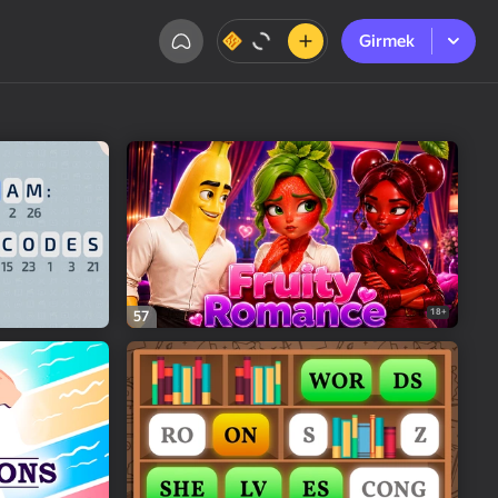
Girmek
Girmek
18+
57