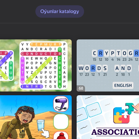
Oýunlar katalogy
68