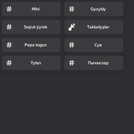
Mini
Gyzykly
Soýuk ýyrek
Takladyşlar
Pepa togun
Сув
Ýylan
Пычаклар