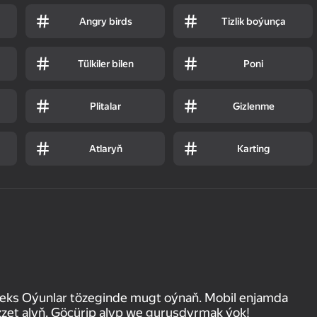
Angry birds
Tizlik boýunça
Tülkiler bilen
Poni
Plitalar
Gizlenme
Atlaryň
Karting
deks Oýunlar tözeginde mugt oýnaň. Mobil enjamda
zet alyň. Göçürip alyp we guruşdyrmak ýok!