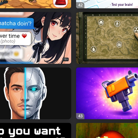
42
18+
43