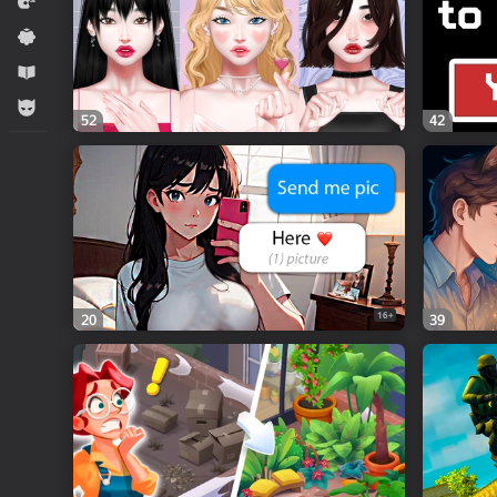
Ýaryş
Ýönekeý
Оwreniş
Огланлар үчүн
52
42
16+
20
39