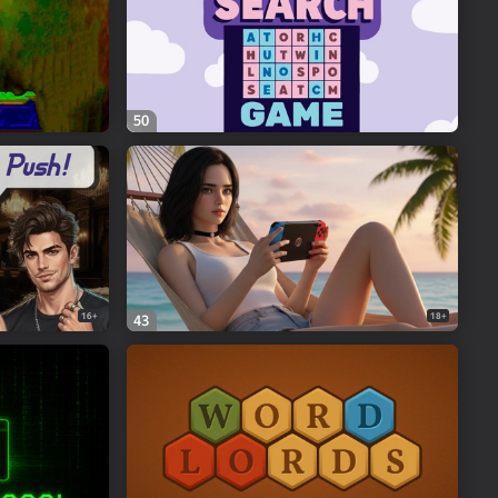
50
16+
18+
43