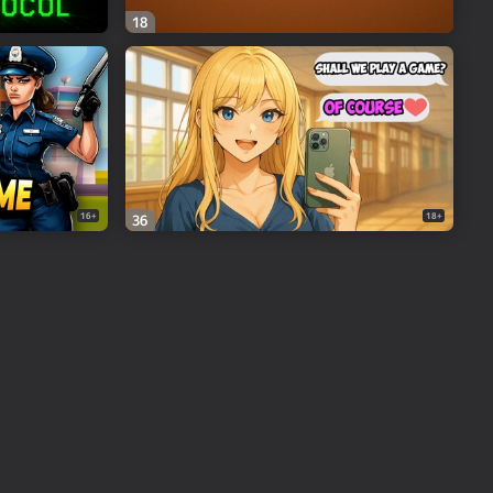
18
16+
18+
36