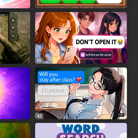
55
16+
42