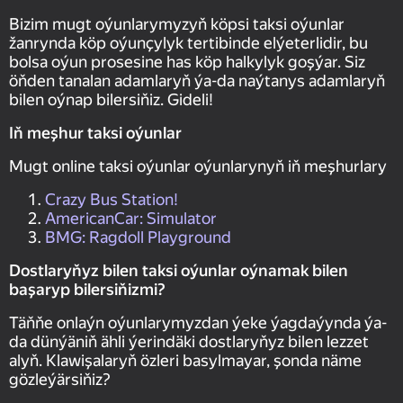
Bizim mugt oýunlarymyzyň köpsi taksi oýunlar
žanrynda köp oýunçylyk tertibinde elýeterlidir, bu
bolsa oýun prosesine has köp halkylyk goşýar. Siz
öňden tanalan adamlaryň ýa-da naýtanys adamlaryň
bilen oýnap bilersiňiz. Gideli!
Iň meşhur taksi oýunlar
Mugt online taksi oýunlar oýunlarynyň iň meşhurlary
Crazy Bus Station!
AmericanCar: Simulator
BMG: Ragdoll Playground
Dostlaryňyz bilen taksi oýunlar oýnamak bilen
başaryp bilersiňizmi?
Täňňe onlaýn oýunlarymyzdan ýeke ýagdaýynda ýa-
da dünýäniň ähli ýerindäki dostlaryňyz bilen lezzet
alyň. Klawişalaryň özleri basylmayar, şonda näme
gözleýärsiňiz?