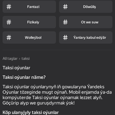
Fantazi
Döwüliş
Fizikaly
Ot we suw
Wolleýbol
Ýanlary kabul edýär
All taglar
taksi
Taksi oýunlar
Taksi oýunlar näme?
Taksi oýunlar oýunlarynyň iň gowularyna Ýandeks
Oýunlar tözeginde mugt oýnaň. Mobil enjamda ýa-da
kompýuterde Taksi oýunlar oýnamak lezzet alyň.
Göçürip alyp we guruşdyrmak ýok!
Köp ulanyjyly taksi oýunlar