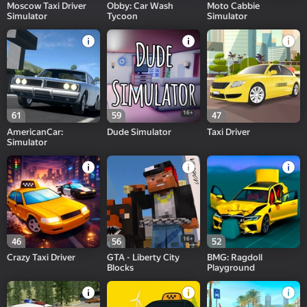
Moscow Taxi Driver
Obby: Car Wash
Moto Cabbie
Simulator
Tycoon
Simulator
16+
61
59
47
AmericanCar:
Dude Simulator
Taxi Driver
Simulator
16+
46
56
52
Crazy Taxi Driver
GTA - Liberty City
BMG: Ragdoll
Blocks
Playground