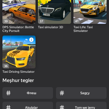
39
37
41
DPS Simulator: Bottle
Taxi simulator 3D
Taxi Life: Taxi
City Pursuit
Simulator
36
Taxi Driving Simulator
Meşhur tegler
Флеш
Sagçy
Akulalar
Tom we jerry