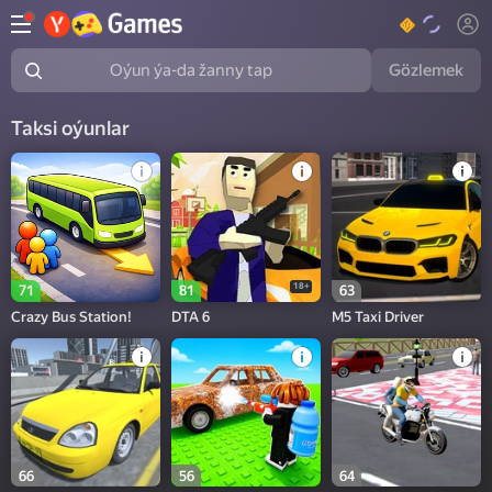
Gözlemek
Oýun ýa-da žanny tap
Taksi oýunlar
18+
71
81
63
Crazy Bus Station!
DTA 6
M5 Taxi Driver
66
56
64