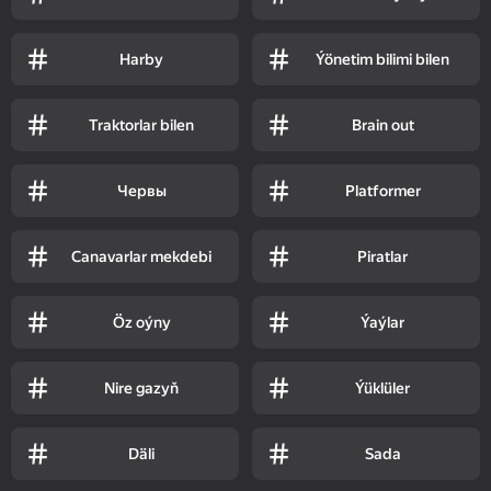
Harby
Ýönetim bilimi bilen
Traktorlar bilen
Brain out
Червы
Platformer
Canavarlar mekdebi
Piratlar
Öz oýny
Ýaýlar
Nire gazyň
Ýüklüler
Däli
Sada