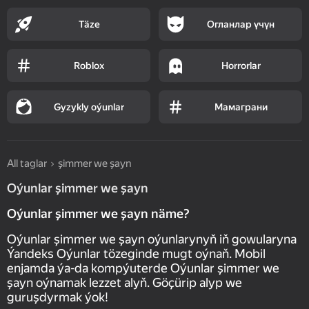
Täze
Огланлар үчүн
Roblox
Horrorlar
Gyzykly oýunlar
Мамаграни
All taglar
şimmer we şayn
Oýunlar şimmer we şayn
Oýunlar şimmer we şayn näme?
Oýunlar şimmer we şayn oýunlarynyň iň gowularyna
Ýandeks Oýunlar tözeginde mugt oýnaň. Mobil
enjamda ýa-da kompýuterde Oýunlar şimmer we
şayn oýnamak lezzet alyň. Göçürip alyp we
guruşdyrmak ýok!