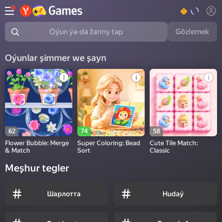
Gözlemek
Oýun ýa-da žanny tap
Oýunlar şimmer we şayn
62
74
58
Flower Bubble: Merge
Super Coloring: Bead
Cute Tile Match:
& Match
Sort
Classic
Meşhur tegler
Шарлотта
Hudaý