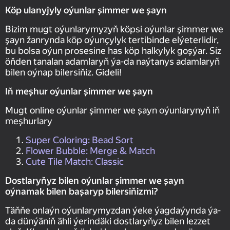
Köp ulanyjyly oýunlar şimmer we şayn
Bizim mugt oýunlarymyzyň köpsi oýunlar şimmer we
şayn žanrynda köp oýunçylyk tertibinde elýeterlidir,
bu bolsa oýun prosesine has köp halkylyk goşýar. Siz
öňden tanalan adamlaryň ýa-da naýtanys adamlaryň
bilen oýnap bilersiňiz. Gideli!
Iň meşhur oýunlar şimmer we şayn
Mugt online oýunlar şimmer we şayn oýunlarynyň iň
meşhurlary
Super Coloring: Bead Sort
Flower Bubble: Merge & Match
Cute Tile Match: Classic
Dostlaryňyz bilen oýunlar şimmer we şayn
oýnamak bilen başaryp bilersiňizmi?
Täňňe onlaýn oýunlarymyzdan ýeke ýagdaýynda ýa-
da dünýäniň ähli ýerindäki dostlaryňyz bilen lezzet