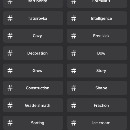
Bart bonte
Formula 1
Tatuirovka
Intelligence
Cozy
Free kick
Decoration
Bow
Grow
Story
Construction
Shape
Grade 3 math
Fraction
Sorting
Ice cream