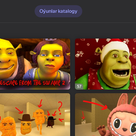
Oýunlar katalogy
57