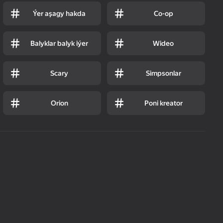
Ýer aşagy hakda
Co-op
Balyklar balyk iýer
Wideo
Scary
Simpsonlar
Orion
Poni kreator