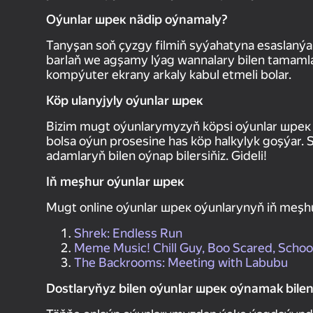
Oýunlar шрек nädip oýnamaly?
Tanyşan soň çyzgy filmiň syýahatyna esaslanýan w
barlaň we agşamy lýag wannalary bilen tamamlap
kompýuter ekrany arkaly kabul etmeli bolar.
Köp ulanyjyly oýunlar шрек
Bizim mugt oýunlarymyzyň köpsi oýunlar шрек ž
bolsa oýun prosesine has köp halkylyk goşýar. 
adamlaryň bilen oýnap bilersiňiz. Gideli!
Iň meşhur oýunlar шрек
Mugt online oýunlar шрек oýunlarynyň iň meşh
Shrek: Endless Run
Meme Music! Chill Guy, Boo Scared, Scho
The Backrooms: Meeting with Labubu
Dostlaryňyz bilen oýunlar шрек oýnamak bilen 