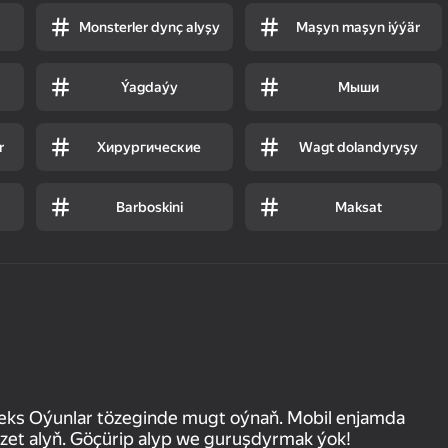
Monsterler dynç alyşy
Maşyn maşyn iýýär
Ýagdaýy
Мыши
r
Хирургические
Wagt dolandyryşy
Barboskini
Maksat
eks Oýunlar tözeginde mugt oýnaň. Mobil enjamda
et alyň. Göçürip alyp we guruşdyrmak ýok!