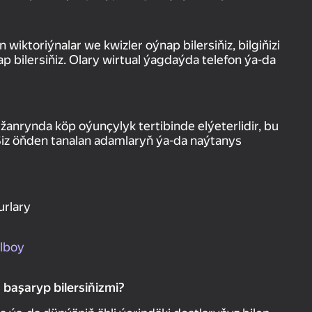
iktoriýnalar we kwizler oýnap bilersiňiz, bilgiňizi
 bilersiňiz. Olary wirtual ýagdaýda telefon ýa-da
anrynda köp oýunçylyk tertibinde elýeterlidir, bu
Siz öňden tanalan adamlaryň ýa-da naýtanys
urlary
olboy
başaryp bilersiňizmi?