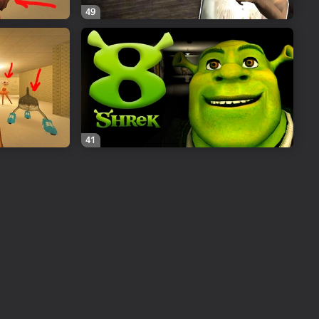
49
41