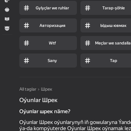
Ýaryş
Gylyçlar we ruhlar
Tarap-şöhle
Ýönekeý
Оwreniş
Авторизация
Ыдыш ювмак
Огланлар үчүн
Wtf
Meçlar we sandalla
Sany
Tap
All taglar
Шрек
Oýunlar Шрек
Oýunlar шрек näme?
Oýunlar Шрек oýunlarynyň iň gowularyna Ýand
ýa-da kompýuterde Oýunlar Шрек oýnamak lezz