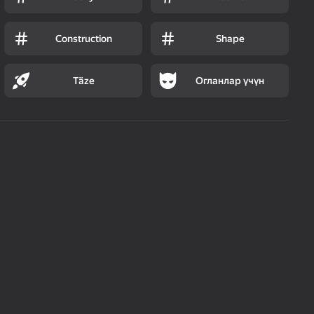
Construction
Shape
Täze
Огланлар үчүн