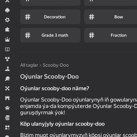
Iki adam üçin
Kart oýunlary
Decoration
Bow
Meadcore
Puzzlelar©
Grade 3 math
Fraction
Rol oýunlary
Romanlar
Sharlar
All taglar
Scooby-Doo
Simeleýatorlar
Oýunlar Scooby-Doo
Sport
Oýunlar scooby-doo näme?
Stolüstinde oýnalýan oýunlar
Strategiýalar
Oýunlar Scooby-Doo oýunlarynyň iň gowularyn
enjamda ýa-da kompýuterde Oýunlar Scooby-Do
Wikipediýa
guruşdyrmak ýok!
Ykdysady
Köp ulanyjyly oýunlar scooby-doo
Üç hatda
Bizim mugt oýunlarymyzyň köpsi oýunlar scooby