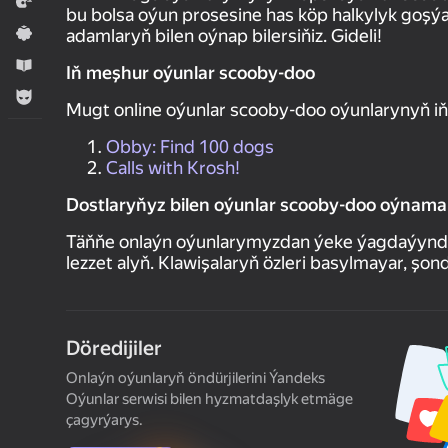
Ýaryş
bu bolsa oýun prosesine has köp halkylyk goşýa
Ýönekeý
adamlaryň bilen oýnap bilersiňiz. Gideli!
Оwreniş
Iň meşhur oýunlar scooby-doo
Огланлар үчүн
Mugt online oýunlar scooby-doo oýunlarynyň i
Obby: Find 100 dogs
Calls with Krosh!
Dostlaryňyz bilen oýunlar scooby-doo oýnamak 
Täňňe onlaýn oýunlarymyzdan ýeke ýagdaýynda ý
lezzet alyň. Klawişalaryň özleri basylmayar, şo
Döredijiler
Onlaýn oýunlaryň öndürjilerini Ýandeks
Oýunlar serwisi bilen hyzmatdaşlyk etmäge
çagyrýarys.