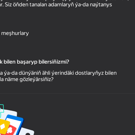
r. Siz öňden tanalan adamlaryň ýa-da naýtanys
ň meşhurlary
bilen başaryp bilersiňizmi?
a-da dünýäniň ähli ýerindäki dostlaryňyz bilen
nda näme gözleýärsiňiz?