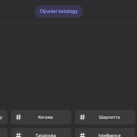
Oýunlar katalogy
sy
Когама
Шарлотта
Tatuirovka
Intelligence