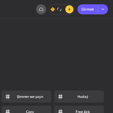
Girmek
Girmek
Şimmer we şayn
Hudaý
Cozy
Free kick