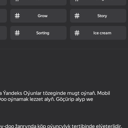
Grow
Story
Sorting
Ice cream
a Ýandeks Oýunlar tözeginde mugt oýnaň. Mobil
o oýnamak lezzet alyň. Göçürip alyp we
-doo žanrynda köp oýunçylyk tertibinde elýeterlidir,