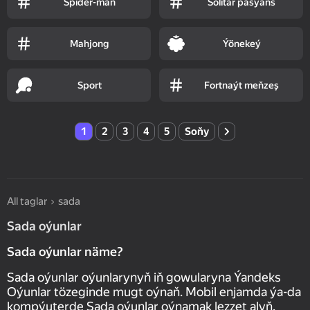
Spider-man
Solitar pasýans
Mahjong
Ýönekeý
Sport
Fortnaýt meňzeş
1
2
3
4
5
Soňy
All taglar
sada
Sada oýunlar
Sada oýunlar näme?
Sada oýunlar oýunlarynyň iň gowularyna Ýandeks
Oýunlar tözeginde mugt oýnaň. Mobil enjamda ýa-da
kompýuterde Sada oýunlar oýnamak lezzet alyň.