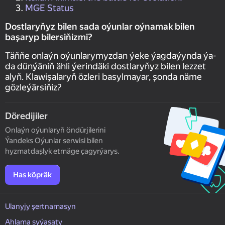
MGE Status
Dostlaryňyz bilen sada oýunlar oýnamak bilen
başaryp bilersiňizmi?
Täňňe onlaýn oýunlarymyzdan ýeke ýagdaýynda ýa-
da dünýäniň ähli ýerindäki dostlaryňyz bilen lezzet
alyň. Klawişalaryň özleri basylmayar, şonda näme
gözleýärsiňiz?
Döredijiler
Onlaýn oýunlaryň öndürjilerini
Ýandeks Oýunlar serwisi bilen
hyzmatdaşlyk etmäge çagyrýarys.
Has köpräk
Ulanyjy şertnamasyn
Ahlama syýasaty