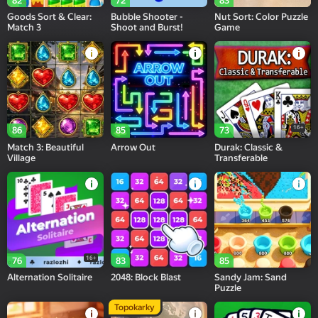
82
72
83
Goods Sort & Clear:
Bubble Shooter -
Nut Sort: Color Puzzle
Match 3
Shoot and Burst!
Game
16+
86
85
73
Match 3: Beautiful
Arrow Out
Durak: Classic &
Village
Transferable
16+
76
83
85
Alternation Solitaire
2048: Block Blast
Sandy Jam: Sand
Puzzle
Topokarky