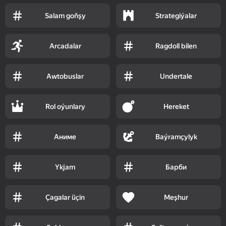
Salam goňşy
Strategiýalar
Arcadalar
Ragdoll bilen
Awtobuslar
Undertale
Rol oýunlary
Hereket
Аниме
Baýramçylyk
Ykjam
Барби
Çagalar üçin
Meşhur