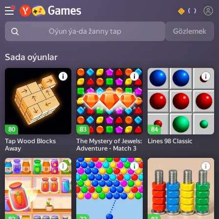
Gözlemek
Oýun ýa-da žanny tap
Sada oýunlar
80
83
84
Tap Wood Blocks
The Mystery of Jewels:
Lines 98 Classic
Away
Adventure - Match 3