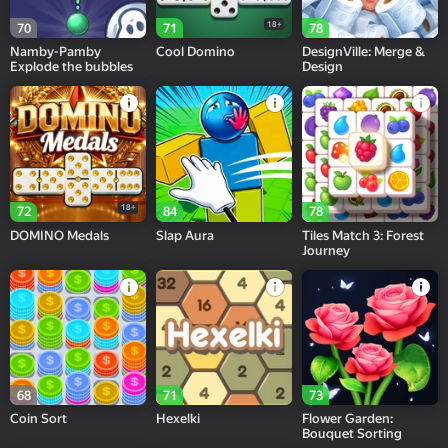
18+
70
71
78
Namby-Pamby
Cool Domino
DesignVille: Merge &
Explode the bubbles
Design
18+
72
84
78
DOMINO Medals
Slap Aura
Tiles Match 3: Forest
Journey
68
71
73
Coin Sort
Hexelki
Flower Garden:
Bouquet Sorting