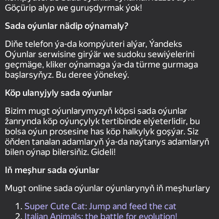
Göçürip alyp we guruşdyrmak ýok!
Sada oýunlar nädip oýnamaly?
Diňe telefon ýa-da kompýuteri alýar, Ýandeks
Oýunlar serwisine girýär we sudoku sewiýelerini
geçmäge, kliker oýnamaga ýa-da türme gurmaga
başlarsyňyz. Bu deree ýönekeý.
Köp ulanyjyly sada oýunlar
Bizim mugt oýunlarymyzyň köpsi sada oýunlar
žanrynda köp oýunçylyk tertibinde elýeterlidir, bu
bolsa oýun prosesine has köp halkylyk goşýar. Siz
öňden tanalan adamlaryň ýa-da naýtanys adamlaryň
bilen oýnap bilersiňiz. Gideli!
Iň meşhur sada oýunlar
Mugt online sada oýunlar oýunlarynyň iň meşhurlary
Super Cute Cat: Jump and feed the cat
Italian Animals: the battle for evolution!