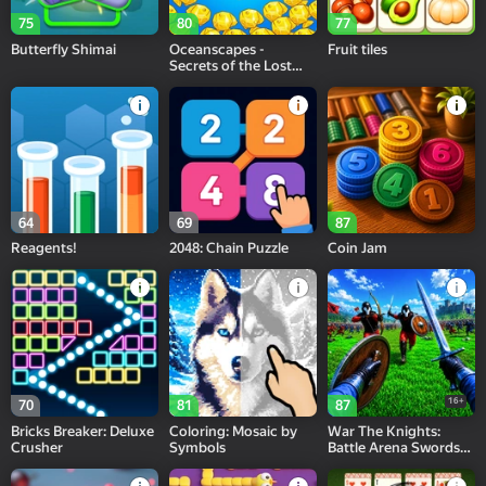
75
80
77
Butterfly Shimai
Oceanscapes -
Fruit tiles
Secrets of the Lost
Treasures
64
69
87
Reagents!
2048: Chain Puzzle
Coin Jam
16+
70
81
87
Bricks Breaker: Deluxe
Coloring: Mosaic by
War The Knights:
Crusher
Symbols
Battle Arena Swords
3D