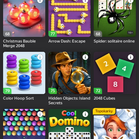
16+
68
77
68
Christmas Bauble
Arrow Dash: Escape
Spider: solitaire online
Merge 2048
79
75
72
Color Hoop Sort
Hidden Objects: Island
2048 Cubes
Secrets
Topokarky