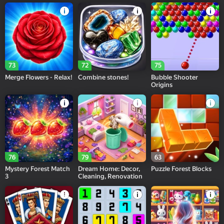
73
72
75
Merge Flowers - Relax!
Combine stones!
Bubble Shooter
Origins
76
79
63
Mystery Forest Match
Dream Home: Decor,
Puzzle Forest Blocks
3
Cleaning, Renovation