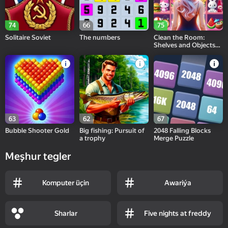
74
66
75
Solitaire Soviet
The numbers
Clean the Room:
Shelves and Objects
Sorting
63
62
67
Bubble Shooter Gold
Big fishing: Pursuit of
2048 Falling Blocks
a trophy
Merge Puzzle
Meşhur tegler
Komputer üçin
Awariýa
Sharlar
Five nights at freddy