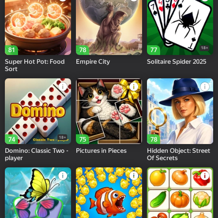
18+
81
78
77
Super Hot Pot: Food
Empire City
Solitaire Spider 2025
Sort
18+
74
75
78
Domino: Classic Two -
Pictures in Pieces
Hidden Object: Street
player
Of Secrets