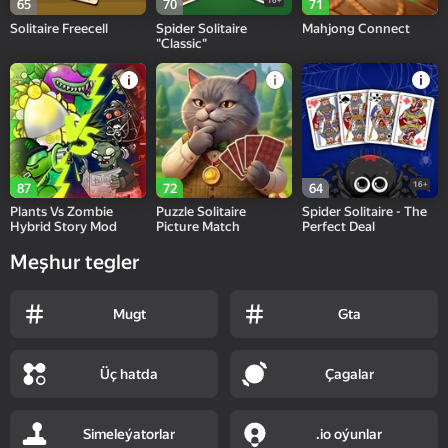
16+
65
70
71
Solitaire Freecell
Spider Solitaire
Mahjong Connect
"Classic"
16+
87
72
64
Plants Vs Zombie
Puzzle Solitaire
Spider Solitaire - The
Hybrid Story Mod
Picture Match
Perfect Deal
Meşhur tegler
Mugt
Gta
Üç hatda
Çagalar
Simeleýatorlar
.io oýunlar