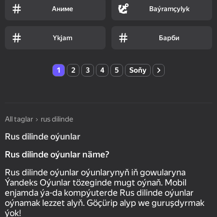
Аниме
Baýramçylyk
Ykjam
Барби
1
2
3
4
5
Soňy
All taglar
rus dilinde
Rus dilinde oýunlar
Rus dilinde oýunlar näme?
Rus dilinde oýunlar oýunlarynyň iň gowularyna
Ýandeks Oýunlar tözeginde mugt oýnaň. Mobil
enjamda ýa-da kompýuterde Rus dilinde oýunlar
oýnamak lezzet alyň. Göçürip alyp we guruşdyrmak
ýok!