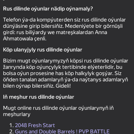
Rus dilinde oýunlar nädip oýnamaly?
Telefon ýa-da kompýuterden siz rus dilinde oýunlar
dünýäsine girip bilersiňiz. Medeniýete bir görnüşli
girdi: rus biliýardy we matreşkalardan Anna
Ahmatowala çenli.
Köp ulanyjyly rus dilinde oýunlar
Bizim mugt oýunlarymyzyň köpsi rus dilinde oýunlar
žanrynda köp oýunçylyk tertibinde elýeterlidir, bu
bolsa oýun prosesine has köp halkylyk goşýar. Siz
öňden tanalan adamlaryň ýa-da naýtanys adamlaryň
bilen oýnap bilersiňiz. Gideli!
Iň meşhur rus dilinde oýunlar
Mugt online rus dilinde oýunlar oýunlarynyň iň
meşhurlary
2048 Fresh Start
Guns and Double Barrels ! PVP BATTLE