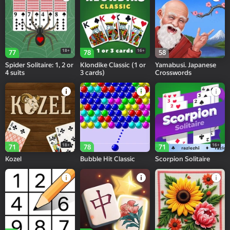
18+
16+
77
78
58
Spider Solitaire: 1, 2 or
Klondike Classic (1 or
Yamabusi. Japanese
4 suits
3 cards)
Crosswords
18+
16+
71
78
71
Kozel
Bubble Hit Classic
Scorpion Solitaire