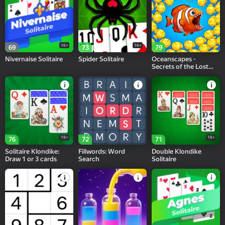
16+
16+
69
73
79
Nivernaise Solitaire
Spider Solitaire
Oceanscapes -
Secrets of the Lost
Treasures
18+
18+
76
72
71
Solitaire Klondike:
Fillwords: Word
Double Klondike
Draw 1 or 3 cards
Search
Solitaire