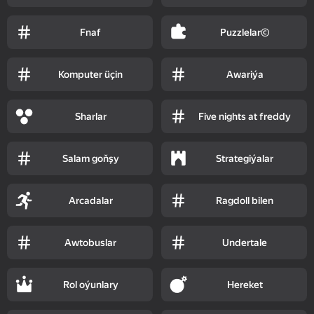
Fnaf
Puzzlelar©
Komputer üçin
Awariýa
Sharlar
Five nights at freddy
Salam goňşy
Strategiýalar
Arcadalar
Ragdoll bilen
Awtobuslar
Undertale
Rol oýunlary
Hereket