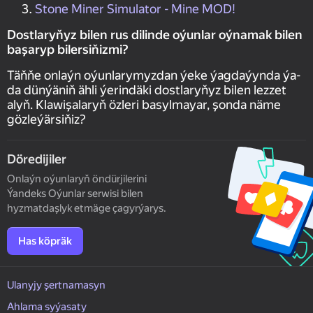
Stone Miner Simulator - Mine MOD!
Dostlaryňyz bilen rus dilinde oýunlar oýnamak bilen
başaryp bilersiňizmi?
Täňňe onlaýn oýunlarymyzdan ýeke ýagdaýynda ýa-
da dünýäniň ähli ýerindäki dostlaryňyz bilen lezzet
alyň. Klawişalaryň özleri basylmayar, şonda näme
gözleýärsiňiz?
Döredijiler
Onlaýn oýunlaryň öndürjilerini
Ýandeks Oýunlar serwisi bilen
hyzmatdaşlyk etmäge çagyrýarys.
Has köpräk
Ulanyjy şertnamasyn
Ahlama syýasaty