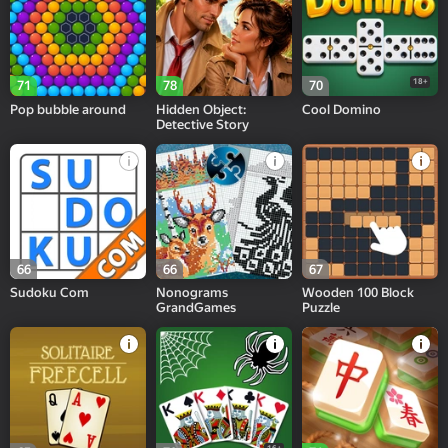
18+
71
78
70
Pop bubble around
Hidden Object:
Cool Domino
Detective Story
66
66
67
Sudoku Com
Nonograms
Wooden 100 Block
GrandGames
Puzzle