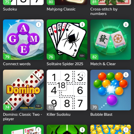
75
80
81
Sudoku
Mahjong Classic
Cross-stitch by
numbers
18+
79
76
82
Connect words
Solitaire Spider 2025
Match & Clear
18+
74
63
70
Domino: Classic Two -
Killer Sudoku
Bubble Blast
player