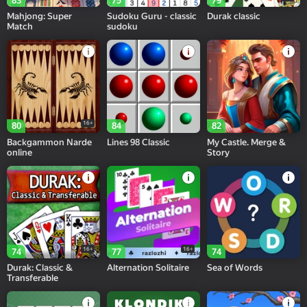
83
75
79
Mahjong: Super
Sudoku Guru - classic
Durak classic
Match
sudoku
16+
80
84
82
Backgammon Narde
Lines 98 Classic
My Castle. Merge &
online
Story
16+
16+
74
77
74
Durak: Classic &
Alternation Solitaire
Sea of Words
Transferable