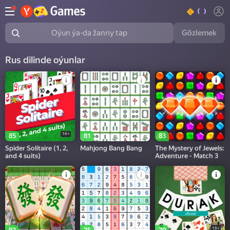
Gözlemek
Oýun ýa-da žanny tap
Rus dilinde oýunlar
16+
85
81
83
Spider Solitaire (1, 2,
Mahjong Bang Bang
The Mystery of Jewels:
and 4 suits)
Adventure - Match 3
18+