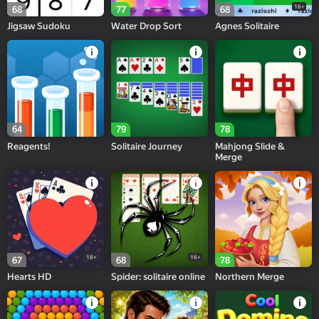
16+
68
77
68
Jigsaw Sudoku
Water Drop Sort
Agnes Solitaire
64
79
78
Reagents!
Solitaire Journey
Mahjong Slide &
Merge
18+
16+
67
68
78
Hearts HD
Spider: solitaire online
Northern Merge