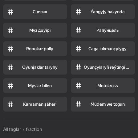
Снегил
Ýangyjy hakynda
Мұз дәуірі
Рапу́нцель
Robokar polly
Çaga lukmançylygy
Oýunjaklar taryhy
Oyunçylaryň reýtingi bilen
Myslar bilen
Motokross
Kahraman şäheri
Müdem we togun
All taglar
fraction