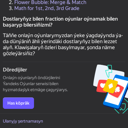
Flower Bubble: Merge & Match
Math for 1st, 2nd, 3rd Grade
Dostlaryňyz bilen fraction oýunlar oýnamak bilen
başaryp bilersiňizmi?
Täňňe onlaýn oýunlarymyzdan ýeke ýagdaýynda ýa-
da dünýäniň ähli ýerindäki dostlaryňyz bilen lezzet
alyň. Klawişalaryň özleri basylmayar, şonda näme
gözleýärsiňiz?
Döredijiler
Onlaýn oýunlaryň öndürjilerini
Ýandeks Oýunlar serwisi bilen
hyzmatdaşlyk etmäge çagyrýarys.
Has köpräk
Ulanyjy şertnamasyn