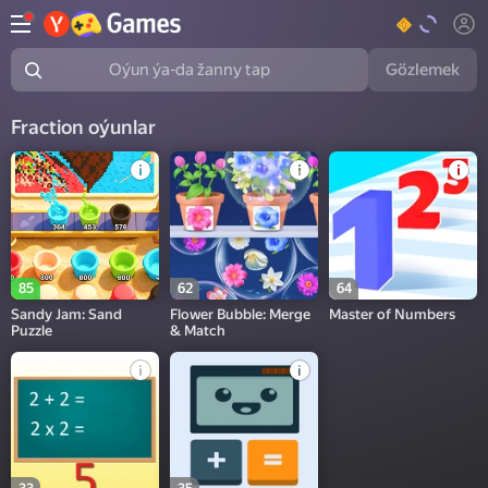
Gözlemek
Oýun ýa-da žanny tap
Fraction oýunlar
85
62
64
Sandy Jam: Sand
Flower Bubble: Merge
Master of Numbers
Puzzle
& Match