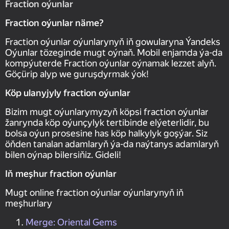
Fraction oýunlar
Fraction oýunlar näme?
Fraction oýunlar oýunlarynyň iň gowularyna Ýandeks
Oýunlar tözeginde mugt oýnaň. Mobil enjamda ýa-da
kompýuterde Fraction oýunlar oýnamak lezzet alyň.
Göçürip alyp we guruşdyrmak ýok!
Köp ulanyjyly fraction oýunlar
Bizim mugt oýunlarymyzyň köpsi fraction oýunlar
žanrynda köp oýunçylyk tertibinde elýeterlidir, bu
bolsa oýun prosesine has köp halkylyk goşýar. Siz
öňden tanalan adamlaryň ýa-da naýtanys adamlaryň
bilen oýnap bilersiňiz. Gideli!
Iň meşhur fraction oýunlar
Mugt online fraction oýunlar oýunlarynyň iň
meşhurlary
Merge: Oriental Gems