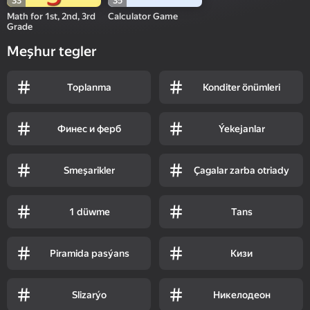
33
35
Math for 1st, 2nd, 3rd
Calculator Game
Grade
Meşhur tegler
Toplanma
Konditer önümleri
Финес и ферб
Ýekejanlar
Smeşarikler
Çagalar zarba otriady
1 düwme
Tans
Piramida pasýans
Кизи
Slizarýo
Никелодеон