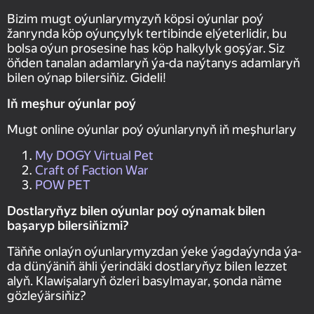
Bizim mugt oýunlarymyzyň köpsi oýunlar poý
žanrynda köp oýunçylyk tertibinde elýeterlidir, bu
bolsa oýun prosesine has köp halkylyk goşýar. Siz
öňden tanalan adamlaryň ýa-da naýtanys adamlaryň
bilen oýnap bilersiňiz. Gideli!
Iň meşhur oýunlar poý
Mugt online oýunlar poý oýunlarynyň iň meşhurlary
My DOGY Virtual Pet
Craft of Faction War
POW PET
Dostlaryňyz bilen oýunlar poý oýnamak bilen
başaryp bilersiňizmi?
Täňňe onlaýn oýunlarymyzdan ýeke ýagdaýynda ýa-
da dünýäniň ähli ýerindäki dostlaryňyz bilen lezzet
alyň. Klawişalaryň özleri basylmayar, şonda näme
gözleýärsiňiz?