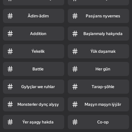
Ädim-ädim
Pasýans nyvernes
Addition
Başlanmaly hakynda
Ýekelik
Ýük daşamak
Battle
Her gün
Gylyçlar we ruhlar
Tarap-şöhle
Monsterler dynç alyşy
Maşyn maşyn iýýär
Ýer aşagy hakda
Co-op