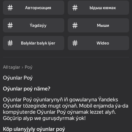
Авторизация
Ыдыш ювмак
Ýagdaýy
Мыши
Balyklar balyk iýer
Wideo
All taglar
Poý
Oýunlar Poý
Oýunlar poý näme?
Oýunlar Poý oýunlarynyň iň gowularyna Ýandeks
Oýunlar tözeginde mugt oýnaň. Mobil enjamda ýa-da
kompýuterde Oýunlar Poý oýnamak lezzet alyň.
Göçürip alyp we guruşdyrmak ýok!
Köp ulanyjyly oýunlar poý