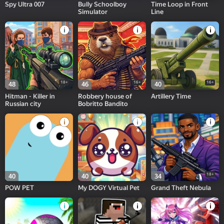
Spy Ultra 007
Bully Schoolboy
Time Loop in Front
Simulator
Line
18+
16+
16+
48
46
40
Hitman - Killer in
Robbery house of
Artillery Time
Russian city
Bobritto Bandito
18+
40
40
34
POW PET
My DOGY Virtual Pet
Grand Theft Nebula