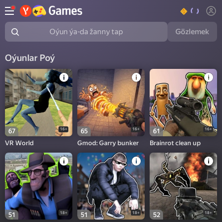
Gözlemek
Oýun ýa-da žanny tap
Oýunlar Poý
16+
16+
16+
67
65
61
VR World
Gmod: Garry bunker
Brainrot clean up
18+
18+
18+
51
51
52