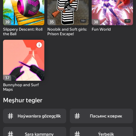
16+
16+
39
35
38
Slippery Descent: Roll
Noobik and Soft girls:
Fun World
the Ball
Prison Escape!
37
Bunnyhop and Surf
Maps
Meşhur tegler
Haýwanlara gözegçilik
Пасьянс коврик
Sara kammany
Ýerbejik