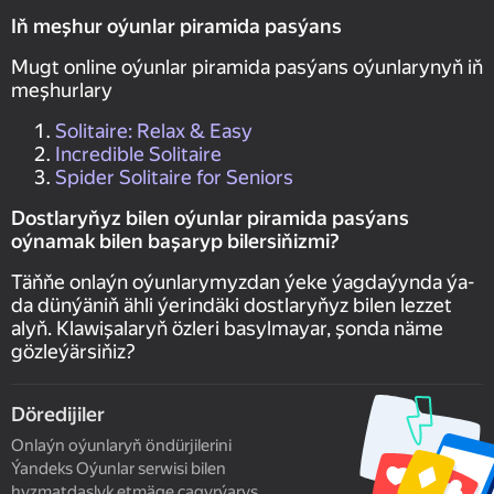
Iň meşhur oýunlar piramida pasýans
Mugt online oýunlar piramida pasýans oýunlarynyň iň
meşhurlary
Solitaire: Relax & Easy
Incredible Solitaire
Spider Solitaire for Seniors
Dostlaryňyz bilen oýunlar piramida pasýans
oýnamak bilen başaryp bilersiňizmi?
Täňňe onlaýn oýunlarymyzdan ýeke ýagdaýynda ýa-
da dünýäniň ähli ýerindäki dostlaryňyz bilen lezzet
alyň. Klawişalaryň özleri basylmayar, şonda näme
gözleýärsiňiz?
Döredijiler
Onlaýn oýunlaryň öndürjilerini
Ýandeks Oýunlar serwisi bilen
hyzmatdaşlyk etmäge çagyrýarys.