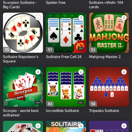
Scorpion Solitaire -
Spider free
Solitaire «Well» 104
Big Cards
cards
16+
55
51
53
Solitaire Napoleon's
Solitaire Free Cell 24
Mahjong Master 2
Square
16+
16+
63
58
Scorpio - world best
Incredible Solitaire
Tripeaks Solitaire
solitaires!