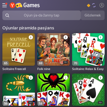
Gözlemek
Oýun ýa-da žanny tap
Oýunlar piramida pasýans
18+
18+
65
69
70
Solitaire Freecell
Folk nine
Solitaire: Relax & Easy
16+
18+
16+
56
58