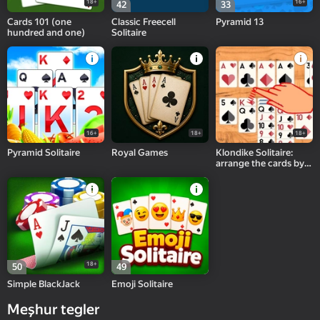
18+
16+
42
33
Cards 101 (one
Classic Freecell
Pyramid 13
hundred and one)
Solitaire
16+
18+
18+
Pyramid Solitaire
Royal Games
Klondike Solitaire:
arrange the cards by
suit
18+
50
49
Simple BlackJack
Emoji Solitaire
Meşhur tegler