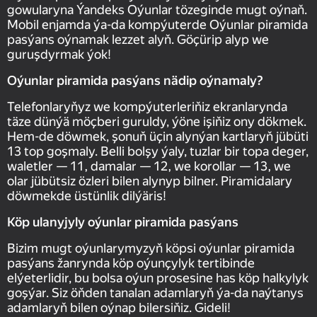
gowularyna Ýandeks Oýunlar tözeginde mugt oýnaň.
Mobil enjamda ýa-da kompýuterde Oýunlar piramida
pasýans oýnamak lezzet alyň. Göçürip alyp we
guruşdyrmak ýok!
Oýunlar piramida pasýans nädip oýnamaly?
Telefonlaryňyz we kompýuterleriňiz ekranlarynda
täze dünýä möçberi guruldy, ýöne işiňiz ony dökmek.
Hem-de döwmek, şonuň üçin alynýan kartlaryň jübüti
13 top goşmaly. Belli bolşy ýaly, tuzlar bir topa deger,
waletler — 11, damalar — 12, we korollar — 13, we
olar jübütsiz özleri bilen alynyp bilner. Piramidalary
döwmekde üstünlik dilýäris!
Köp ulanyjyly oýunlar piramida pasýans
Bizim mugt oýunlarymyzyň köpsi oýunlar piramida
pasýans žanrynda köp oýunçylyk tertibinde
elýeterlidir, bu bolsa oýun prosesine has köp halkylyk
goşýar. Siz öňden tanalan adamlaryň ýa-da naýtanys
adamlaryň bilen oýnap bilersiňiz. Gideli!