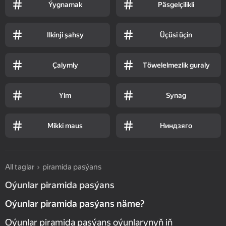
Ýygnamak
Päsgelçilikli
Ilkinji şahsy
Üçüsi üçin
Çalymly
Töwelelmezlik guraly
Ylm
Synag
Mikki maus
Ниндзяго
All taglar
piramida pasýans
Oýunlar piramida pasýans
Oýunlar piramida pasýans näme?
Oýunlar piramida pasýans oýunlarynyň iň