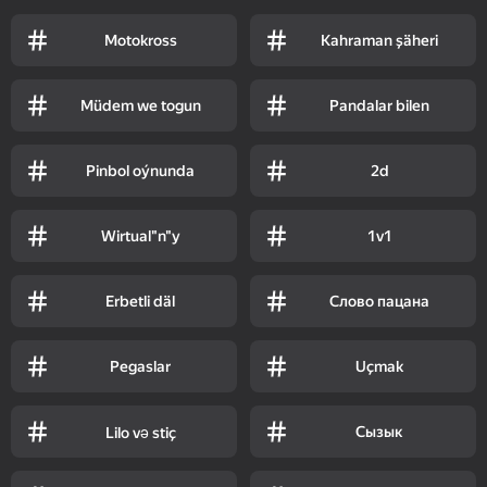
Motokross
Kahraman şäheri
Müdem we togun
Pandalar bilen
Pinbol oýnunda
2d
Wirtual"n"y
1v1
Erbetli däl
Слово пацана
Pegaslar
Uçmak
Сызык
Lilo və stiç