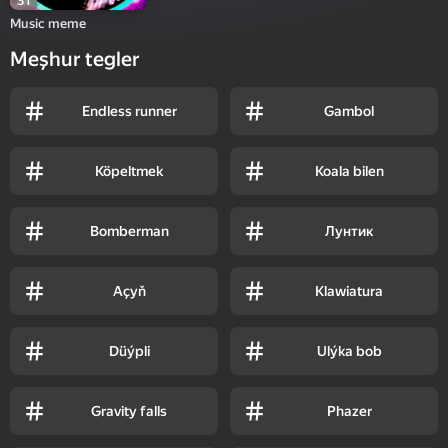
31
Music meme
Meşhur tegler
Endless runner
Gambol
Köpeltmek
Koala bilen
Bomberman
Лунтик
Açyň
Klawiatura
Düýpli
Ulýka bob
Gravity falls
Phazer