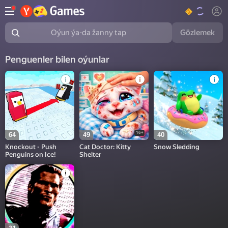
Gözlemek
Oýun ýa-da žanny tap
Penguenler bilen oýunlar
16+
64
49
40
Knockout - Push
Cat Doctor: Kitty
Snow Sledding
Penguins on Ice!
Shelter