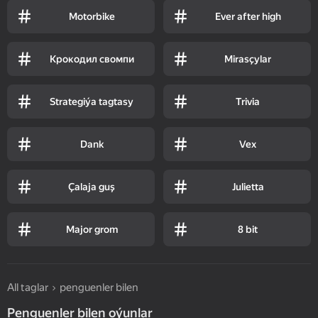
Motorbike
Ever after high
Крокодил свомпи
Mirasçylar
Strategiýa tagtasy
Trivia
Dank
Vex
Çalaja guş
Julietta
Major grom
8 bit
All taglar
penguenler bilen
Penguenler bilen oýunlar