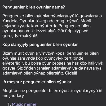
Penguenler bilen oýunlar näme?
Penguenler bilen oýunlar oýunlarynyň iň gowularyna
Ýandeks Oýunlar tözeginde mugt oýnaň. Mobil
enjamda ýa-da kompýuterde Penguenler bilen
oýunlar oýnamak lezzet alyň. Göçürip alyp we
guruşdyrmak ýok!
Köp ulanyjyly penguenler bilen oýunlar
Bizim mugt oýunlarymyzyň köpsi penguenler bilen
oýunlar žanrynda köp oýunçylyk tertibinde
elýeterlidir, bu bolsa oýun prosesine has köp halkylyk
goşýar. Siz öňden tanalan adamlaryň ýa-da naýtanys
adamlaryň bilen oýnap bilersiňiz. Gideli!
Iň meşhur penguenler bilen oýunlar
Mugt online penguenler bilen oýunlar oýunlarynyň iň
meşhurlary
Music meme