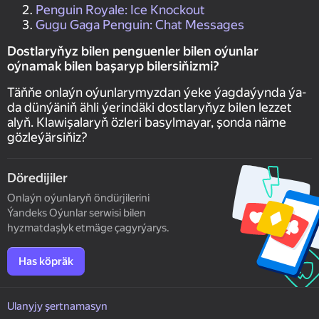
Penguin Royale: Ice Knockout
Gugu Gaga Penguin: Chat Messages
Dostlaryňyz bilen penguenler bilen oýunlar
oýnamak bilen başaryp bilersiňizmi?
Täňňe onlaýn oýunlarymyzdan ýeke ýagdaýynda ýa-
da dünýäniň ähli ýerindäki dostlaryňyz bilen lezzet
alyň. Klawişalaryň özleri basylmayar, şonda näme
gözleýärsiňiz?
Döredijiler
Onlaýn oýunlaryň öndürjilerini
Ýandeks Oýunlar serwisi bilen
hyzmatdaşlyk etmäge çagyrýarys.
Has köpräk
Ulanyjy şertnamasyn