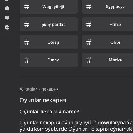
Wagt ýitiriji
Syýpasyz
Ýönekeý
Оwreniş
Şuny partlat
Html5
Огланлар үчүн
Gorag
Obbi
Funny
Mistika
All taglar
пекарня
Oýunlar пекарня
Oýunlar пекарня näme?
Oýunlar пекарня oýunlarynyň iň gowularyna Ý
ýa-da kompýuterde Oýunlar пекарня oýnamak le