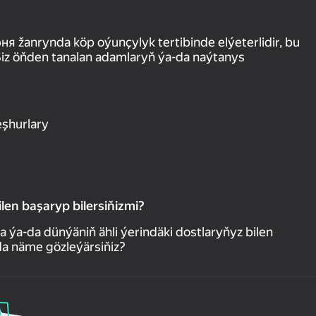
я žanrynda köp oýunçylyk tertibinde elýeterlidir, bu
Siz öňden tanalan adamlaryň ýa-da naýtanys
eşhurlary
len başaryp bilersiňizmi?
a-da dünýäniň ähli ýerindäki dostlaryňyz bilen
nda näme gözleýärsiňiz?