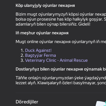
Köp ulanyjyly oýunlar пекарня
Bizim mugt oýunlarymyzyň köpsi oýunlar пекарн
bolsa oýun prosesine has köp halkylyk goşýar. 
adamlaryň bilen oýnap bilersiňiz. Gideli!
Iň meşhur oýunlar пекарня
Mugt online oýunlar пекарня oýunlarynyň iň m
Duck Against!
Bagtyýar Ferma
Veterinary Clinic - Animal Rescue
Dostlaryňyz bilen oýunlar пекарня oýnamak bi
Täňňe onlaýn oýunlarymyzdan ýeke ýagdaýynda ý
lezzet alyň. Klawişalaryň özleri basylmayar, şo
Döredijiler