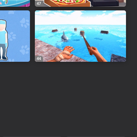
47
44