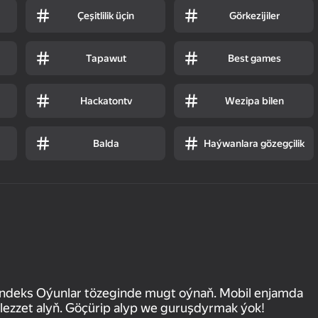
Çeşitlilik üçin
Görkezijiler
Tapawut
Best games
Hackatontv
Wezipa bilen
Balda
Haýwanlara gözegçilik
andeks Oýunlar tözeginde mugt oýnaň. Mobil enjamda
zzet alyň. Göçürip alyp we guruşdyrmak ýok!