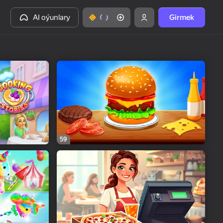
AI oýunlary
Girmek
59