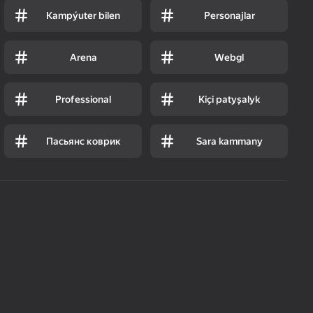
Kampýuter bilen
Personajlar
Arena
Webgl
Professional
Kiçi patyşalyk
Пасьянс коврик
Sara kammany