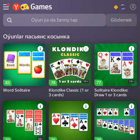
Gözlemek
Oýun ýa-da žanny tap
Oýunlar пасьянс косынка
16+
18+
83
78
77
Word Solitaire
Klondike Classic (1 or
Solitaire Klondike:
3 cards)
Draw 1 or 3 cards
18+