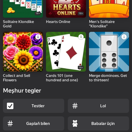
16+
18+
Solitaire Klondike
Hearts Online
Men's Solitaire
Gold
"Klondike"
18+
Collect and Sell
Cards 101 (one
Merge dominoes. Get
Flowers
hundred and one)
to thirteen!
Meşhur tegler
Testler
Lol
Gaplaň bilen
Babalar üçin