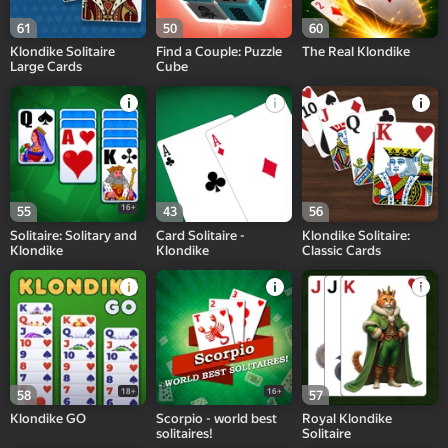
61
50
60
Klondike Solitaire
Find a Couple: Puzzle
The Real Klondike
Large Cards
Cube
16+
55
43
56
Solitaire: Solitary and
Card Solitaire -
Klondike Solitaire:
Klondike
Klondike
Classic Cards
18+
16+
58
57
Klondike GO
Scorpio - world best
Royal Klondike
solitaires!
Solitaire