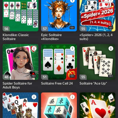
18+
16+
56
57
55
Klondike: Classic
Epic Solitaire
«Spider» 2026 (1, 2, 4
Solitaire
«Klondike»
suits)
18+
16+
16+
48
51
55
Spider Solitaire for
Solitaire Free Cell 24
Solitaire "Ace Up"
Adult Boys