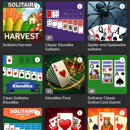
18+
47
26
Solitaire Harvest
Classic Klondike
Spider and Spiderette
Solitaire
solitaire
16+
51
49
Clean Solitaire:
Klondike: Pure
Solitaire: Classic
Klondike
Online Card Game!