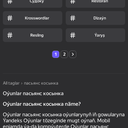
Судоку
Restoran
Krosswordlar
Dizaýn
Resling
Ýaryş
1
2
All taglar
пасьянс косынка
Oýunlar пасьянс косынка
Oýunlar пасьянс косынка näme?
Oýunlar пасьянс косынка oýunlarynyň iň gowularyna
Ýandeks Oýunlar tözeginde mugt oýnaň. Mobil
enjamda ýa-da kompýuterde Oýunlar пасьянс