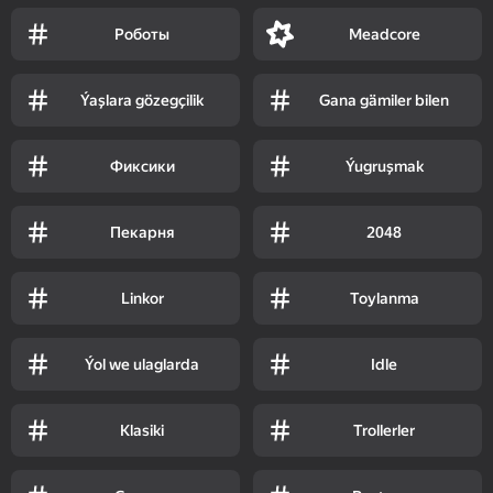
Роботы
Meadcore
Ýaşlara gözegçilik
Gana gämiler bilen
Фиксики
Ýugruşmak
Пекарня
2048
Linkor
Toylanma
Ýol we ulaglarda
Idle
Klasiki
Trollerler