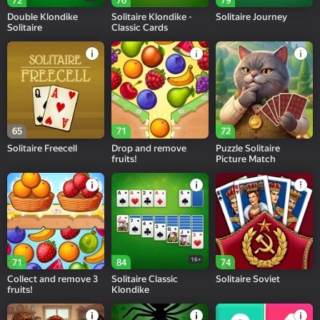
72
76
79
Double Klondike
Solitaire Klondike -
Solitaire Journey
Solitaire
Classic Cards
65
71
72
Solitaire Freecell
Drop and remove
Puzzle Solitaire
fruits!
Picture Match
16+
71
84
74
Collect and remove 3
Solitaire Classic
Solitaire Soviet
fruits!
Klondike