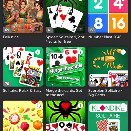
18+
16+
69
41
68
Folk nine
Spider: Solitaire 1, 2 or
Number Blast 2048
4 suits for free
18+
16+
70
56
Solitaire: Relax & Easy
Merge the cards. Get
Scorpion Solitaire -
to the ace!
Big Cards