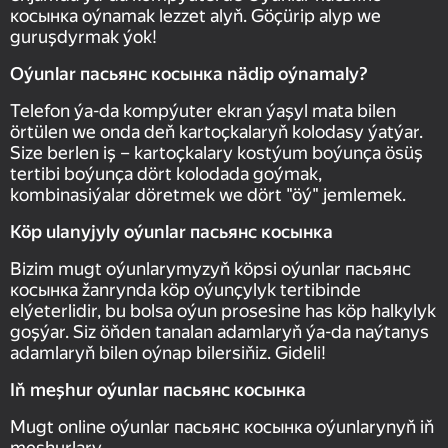
косынка oýnamak lezzet alyň. Göçürip alyp we
guruşdyrmak ýok!
Oýunlar пасьянс косынка nädip oýnamaly?
Telefon ýa-da kompýuter ekran ýaşyl mata bilen
örtülen we onda deň kartoçkalaryň kolodasy ýatýar.
Size berlen iş – kartoçkalary kostýum boýunça ösüş
tertibi boýunça dört kolodada goýmak,
kombinasiýalar döretmek we dört "öý" jemlemek.
Köp ulanyjyly oýunlar пасьянс косынка
Bizim mugt oýunlarymyzyň köpsi oýunlar пасьянс
косынка žanrynda köp oýunçylyk tertibinde
elýeterlidir, bu bolsa oýun prosesine has köp halkylyk
goşýar. Siz öňden tanalan adamlaryň ýa-da naýtanys
adamlaryň bilen oýnap bilersiňiz. Gideli!
Iň meşhur oýunlar пасьянс косынка
Mugt online oýunlar пасьянс косынка oýunlarynyň iň
meşhurlary