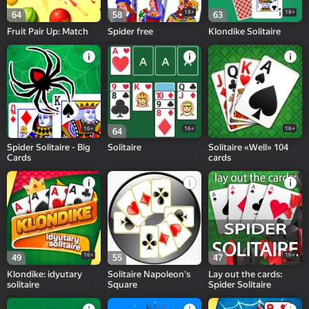
18+
18+
64
58
63
Fruit Pair Up: Match
Spider free
Klondike Solitaire
16+
16+
16+
64
Spider Solitaire - Big
Solitaire
Solitaire «Well» 104
Cards
cards
16+
16+
49
55
47
Klondike: idyutary
Solitaire Napoleon's
Lay out the cards:
solitaire
Square
Spider Solitaire