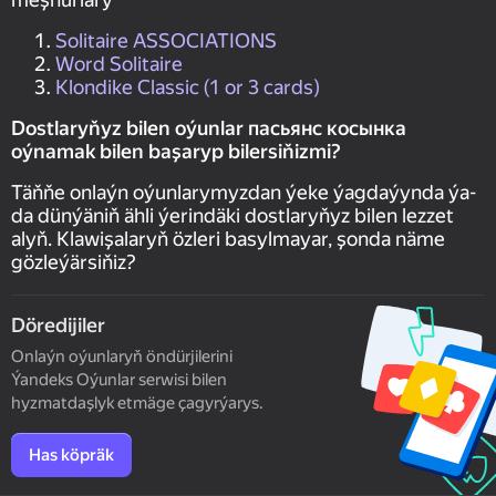
Solitaire ASSOCIATIONS
Word Solitaire
Klondike Classic (1 or 3 cards)
Dostlaryňyz bilen oýunlar пасьянс косынка
oýnamak bilen başaryp bilersiňizmi?
Täňňe onlaýn oýunlarymyzdan ýeke ýagdaýynda ýa-
da dünýäniň ähli ýerindäki dostlaryňyz bilen lezzet
alyň. Klawişalaryň özleri basylmayar, şonda näme
gözleýärsiňiz?
Döredijiler
Onlaýn oýunlaryň öndürjilerini
Ýandeks Oýunlar serwisi bilen
hyzmatdaşlyk etmäge çagyrýarys.
Has köpräk