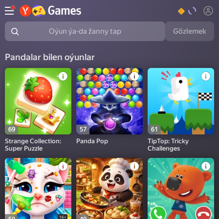
Gözlemek
Oýun ýa-da žanny tap
Pandalar bilen oýunlar
69
57
61
Strange Collection:
Panda Pop
TipTop: Tricky
Super Puzzle
Challenges
16+