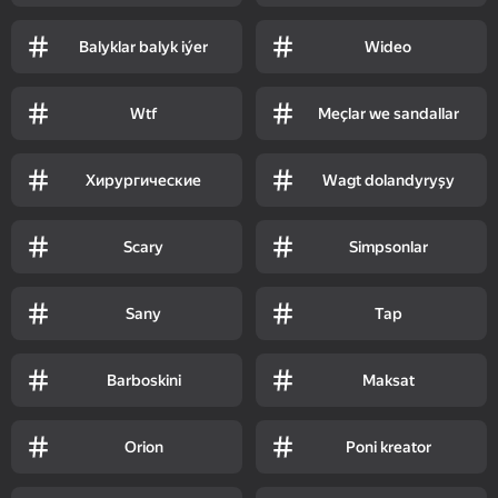
Balyklar balyk iýer
Wideo
Wtf
Meçlar we sandallar
Хирургические
Wagt dolandyryşy
Scary
Simpsonlar
Sany
Tap
Barboskini
Maksat
Orion
Poni kreator