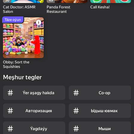
50
49
Cat Doctor: ASMR
Panda Forest
Call Kesha!
Salon
Restaurant
Täze oýun
Obby: Sort the
Squishies
Meşhur tegler
Ýer aşagy hakda
Co-op
Авторизация
Ыдыш ювмак
Ýagdaýy
Мыши