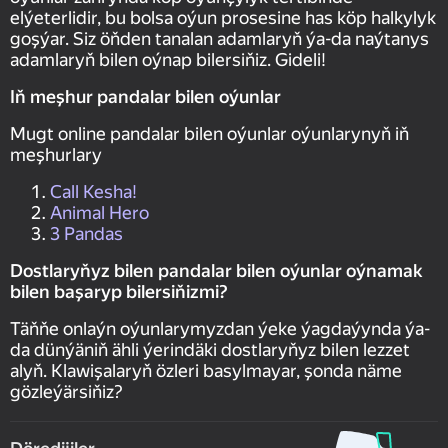
elýeterlidir, bu bolsa oýun prosesine has köp halkylyk
goşýar. Siz öňden tanalan adamlaryň ýa-da naýtanys
adamlaryň bilen oýnap bilersiňiz. Gideli!
Iň meşhur pandalar bilen oýunlar
Mugt online pandalar bilen oýunlar oýunlarynyň iň
meşhurlary
Call Kesha!
Animal Hero
3 Pandas
Dostlaryňyz bilen pandalar bilen oýunlar oýnamak
bilen başaryp bilersiňizmi?
Täňňe onlaýn oýunlarymyzdan ýeke ýagdaýynda ýa-
da dünýäniň ähli ýerindäki dostlaryňyz bilen lezzet
alyň. Klawişalaryň özleri basylmayar, şonda näme
gözleýärsiňiz?