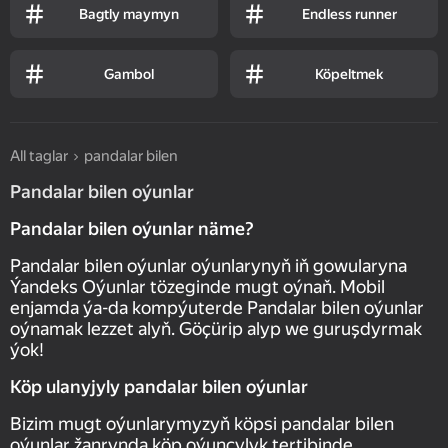
Bagtly maymyn
Endless runner
Gambol
Köpeltmek
All taglar
pandalar bilen
Pandalar bilen oýunlar
Pandalar bilen oýunlar näme?
Pandalar bilen oýunlar oýunlarynyň iň gowularyna
Ýandeks Oýunlar tözeginde mugt oýnaň. Mobil
enjamda ýa-da kompýuterde Pandalar bilen oýunlar
oýnamak lezzet alyň. Göçürip alyp we guruşdyrmak
ýok!
Köp ulanyjyly pandalar bilen oýunlar
Bizim mugt oýunlarymyzyň köpsi pandalar bilen
oýunlar žanrynda köp oýunçylyk tertibinde