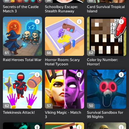
60
66
62
Secrets of the Castle
Schoolboy Escape:
Card Survival Tropical
Match 3
Stealth Runaway
Island
61
66
62
Raid Heroes Total War
Horror Room: Scary
Color by Number:
Hotel Tycoon
Horror!
62
57
50
Telekinesis Attack!
Viking Magic - Match
Survival Sandbox for
3
99 Nights