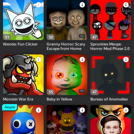
16+
16+
51
50
47
Wenda: Fun Clicker
Granny Horror: Scary
Sprunkies Merge:
Escape from Home
Horror Mod Phase 2.0
16+
55
47
Monster War Era
Baby in Yellow
Bureau of Anomalies
Акция