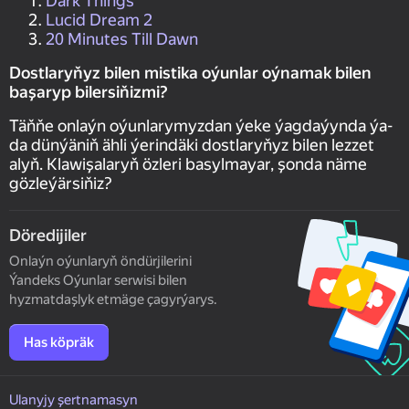
Dark Things
Lucid Dream 2
20 Minutes Till Dawn
Dostlaryňyz bilen mistika oýunlar oýnamak bilen
başaryp bilersiňizmi?
Täňňe onlaýn oýunlarymyzdan ýeke ýagdaýynda ýa-
da dünýäniň ähli ýerindäki dostlaryňyz bilen lezzet
alyň. Klawişalaryň özleri basylmayar, şonda näme
gözleýärsiňiz?
Döredijiler
Onlaýn oýunlaryň öndürjilerini
Ýandeks Oýunlar serwisi bilen
hyzmatdaşlyk etmäge çagyrýarys.
Has köpräk
Ulanyjy şertnamasyn