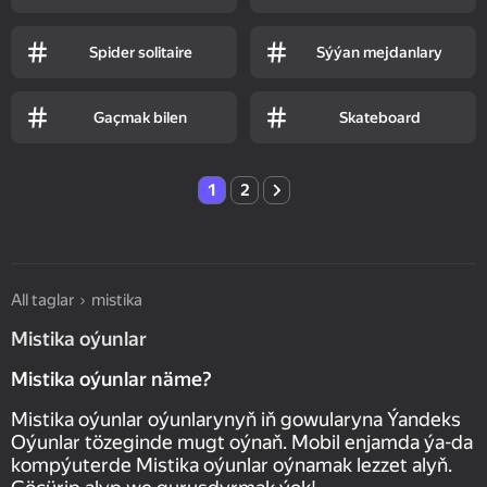
Spider solitaire
Sýýan mejdanlary
Gaçmak bilen
Skateboard
1
2
All taglar
mistika
Mistika oýunlar
Mistika oýunlar näme?
Mistika oýunlar oýunlarynyň iň gowularyna Ýandeks
Oýunlar tözeginde mugt oýnaň. Mobil enjamda ýa-da
kompýuterde Mistika oýunlar oýnamak lezzet alyň.