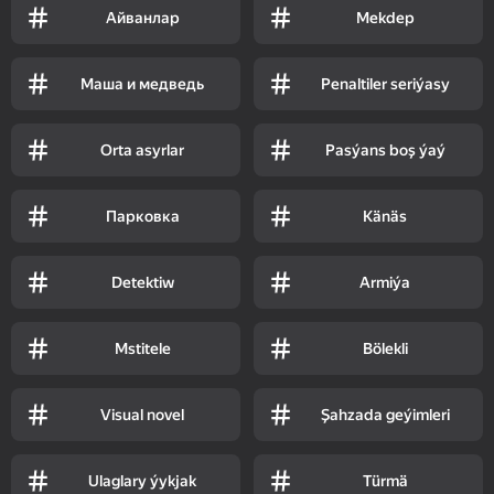
Айванлар
Mekdep
Маша и медведь
Penaltiler seriýasy
Orta asyrlar
Pasýans boş ýaý
Парковка
Känäs
Detektiw
Armiýa
Mstitele
Bölekli
Visual novel
Şahzada geýimleri
Ulaglary ýykjak
Türmä