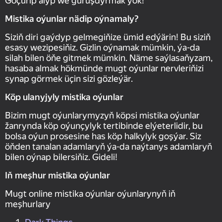
Göçürip alyp we guruşdyrmak ýok!
Mistika oýunlar nädip oýnamaly?
Siziň diri gaýdyp gelmegiňize ümid edýärin! Bu siziň
esasy wezipesiňiz. Gizlin oýnamak mümkin, ýa-da
silah bilen öňe gitmek mümkin. Näme saýlasaňyzam,
hasaba almak hökmünde mugt oýunlar nervleriňizi
synap görmek üçin sizi gözleýär.
Köp ulanyjyly mistika oýunlar
Bizim mugt oýunlarymyzyň köpsi mistika oýunlar
žanrynda köp oýunçylyk tertibinde elýeterlidir, bu
bolsa oýun prosesine has köp halkylyk goşýar. Siz
öňden tanalan adamlaryň ýa-da naýtanys adamlaryň
bilen oýnap bilersiňiz. Gideli!
Iň meşhur mistika oýunlar
Mugt online mistika oýunlar oýunlarynyň iň
meşhurlary