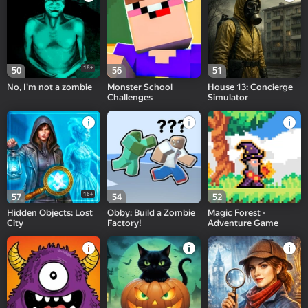
18+
50
56
51
No, I'm not a zombie
Monster School
House 13: Concierge
Challenges
Simulator
16+
57
54
52
Hidden Objects: Lost
Obby: Build a Zombie
Magic Forest -
City
Factory!
Adventure Game