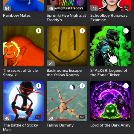
16+
54
46
45
Rainbow Mates
Sprunki Five Nights at
Schoolboy Runaway:
Freddy's
Examine
51
The secret of Uncle
Backrooms: Escape
STALKER: Legend of
Shnyuk
the Yellow Rooms
the Zone Clicker
16+
16+
48
50
The Battle of Sticky
Falling Dummy
Lord of the Dark Army
Man