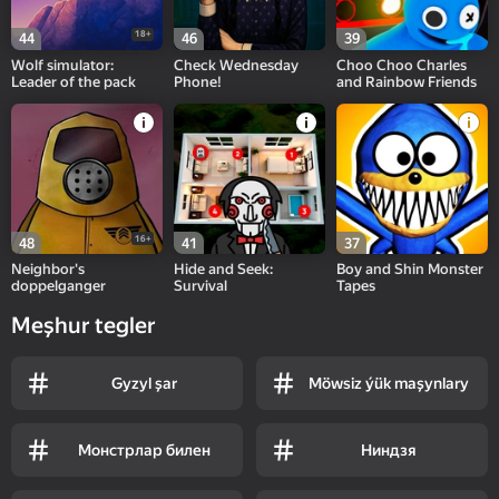
18+
44
46
39
Wolf simulator:
Check Wednesday
Choo Choo Charles
Leader of the pack
Phone!
and Rainbow Friends
16+
48
41
37
Neighbor's
Hide and Seek:
Boy and Shin Monster
doppelganger
Survival
Tapes
Meşhur tegler
Gyzyl şar
Möwsiz ýük maşynlary
Монстрлар билен
Ниндзя