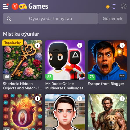
Gözlemek
Oýun ýa-da žanny tap
Mistika oýunlar
Topokarky
16+
66
83
73
Sherlock: Hidden
Mr. Dude: Online
Escape from Blogger
Objects and Match-3
Multiverse Challenges
Puzzles