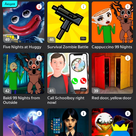
Акция
16+
49
46
Five Nights at Huggy
Survival Zombie Battle
Cappuccino 99 Nights
16+
42
41
39
Baldi 99 Nights from
Call Schoolboy right
Red door, yellow door
Outside
now!