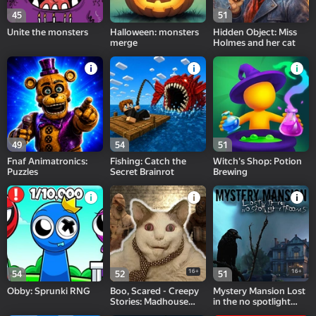
45
51
Unite the monsters
Halloween: monsters
Hidden Object: Miss
merge
Holmes and her cat
49
54
51
Fnaf Animatronics:
Fishing: Catch the
Witch's Shop: Potion
Puzzles
Secret Brainrot
Brewing
16+
16+
54
52
51
Obby: Sprunki RNG
Boo, Scared - Creepy
Mystery Mansion Lost
Stories: Madhouse
in the no spotlight
Escape
rooms