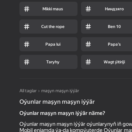
Mikki maus
Ниндзяго
Cut the rope
Ben 10
Papa lui
Papa’s
Taryhy
Wagt ýitiriji
All taglar
maşyn maşyn iýýär
Oýunlar maşyn maşyn iýýär
Oýunlar maşyn maşyn iýýär näme?
Oýunlar maşyn maşyn iýýär oýunlarynyň iň go
Mobil enjamda ýa-da kompýuterde Oýunlar maşy