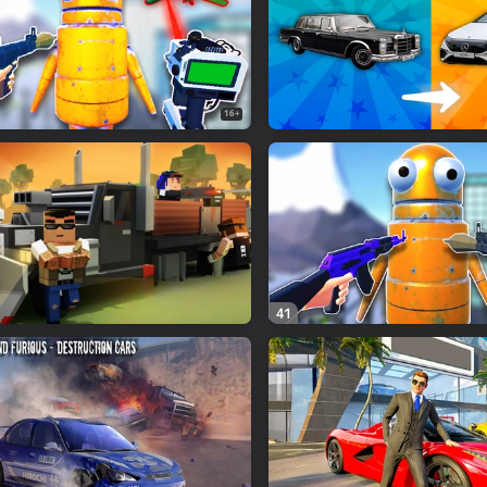
16+
41