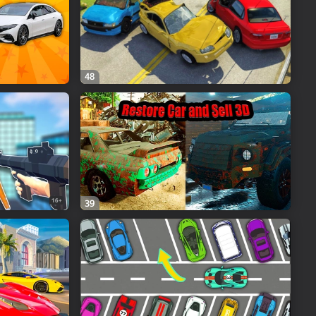
48
16+
39