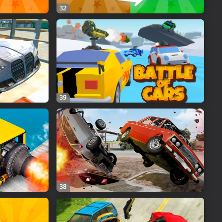
32
39
38