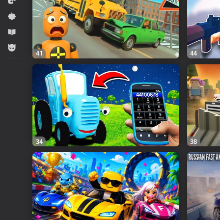
Ýaryş
Ýönekeý
Оwreniş
Огланлар үчүн
41
44
34
38