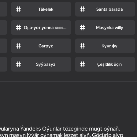
Täkelek
Santa barada
Оҕа-уот уонна кыыс-уу
Maşynka willy
Garpyz
Кунг фу
Syýpasyz
Çeşitlilik üçin
wularyna Ýandeks Oýunlar tözeginde mugt oýnaň.
n maşyn iýýär oýnamak lezzet alyň. Göçürip alyp