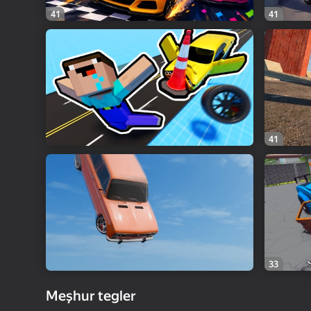
41
41
41
33
Meşhur tegler