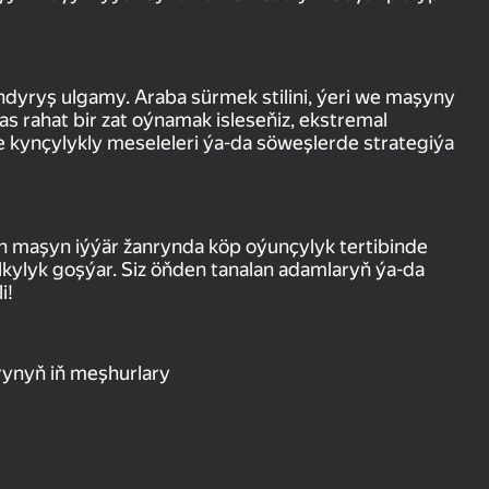
andyryş ulgamy. Araba sürmek stilini, ýeri we maşyny
as rahat bir zat oýnamak isleseňiz, ekstremal
e kynçylykly meseleleri ýa-da söweşlerde strategiýa
 maşyn iýýär žanrynda köp oýunçylyk tertibinde
alkylyk goşýar. Siz öňden tanalan adamlaryň ýa-da
i!
rynyň iň meşhurlary