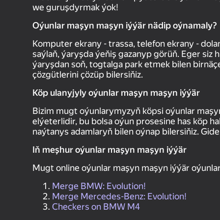
we guruşdyrmak ýok!
Oýunlar maşyn maşyn iýýär nädip oýnamaly?
Komputer ekrany - trassa, telefon ekrany - dol
saýlaň, ýaryşda ýeňiş gazanyp görüň. Eger siz h
ýaryşdan soň, togtalga park etmek bilen birnäç
çözgütlerini çözüp bilersiňiz.
Köp ulanyjyly oýunlar maşyn maşyn iýýär
Bizim mugt oýunlarymyzyň köpsi oýunlar maşyn
elýeterlidir, bu bolsa oýun prosesine has köp h
naýtanys adamlaryň bilen oýnap bilersiňiz. Gidel
Iň meşhur oýunlar maşyn maşyn iýýär
Mugt online oýunlar maşyn maşyn iýýär oýunla
Merge BMW: Evolution!
Merge Mercedes-Benz: Evolution!
Checkers on BMW M4