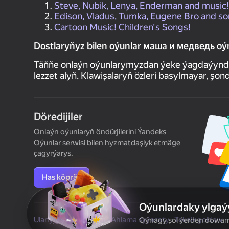
Steve, Nubik, Lenya, Enderman and music!
Edison, Vladus, Tumka, Eugene Bro and so
Cartoon Music! Children's Songs!
Dostlaryňyz bilen oýunlar маша и медведь oýn
Täňňe onlaýn oýunlarymyzdan ýeke ýagdaýynda ý
lezzet alyň. Klawişalaryň özleri basylmayar, şo
Döredijiler
Onlaýn oýunlaryň öndürjilerini Ýandeks
Oýunlar serwisi bilen hyzmatdaşlyk etmäge
çagyrýarys.
Has köpräk
Oýunlardaky ylgaýy
Ulanyjy şertnamasyn
Ahlama syýasaty
Teknik goldaw
Oýnagy şol ýerden dowam e