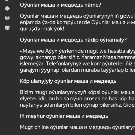
Oýunlar маша и медведь näme?
Ýönekeý
Oýunlar маша и медведь oýunlarynyň iň gowul
Оwreniş
enjamda ýa-da kompýuterde Oýunlar маша и ме
Огланлар үчүн
guruşdyrmak ýok!
Oýunlar маша и медведь nädip oýnamaly?
«Maşa we Aýy» ýerlerinde mugt we hasaba alyş
gowyrak tanyp bilersiňiz. Ýaramaz Maşa hemme 
islemeýär. Telefonlaryňyz we kompýuterleriňiz siz
garajym ýygnap, olardan muraba taýýarlap biler
Köp ulanyjyly oýunlar маша и медведь
Bizim mugt oýunlarymyzyň köpsi oýunlar маша
elýeterlidir, bu bolsa oýun prosesine has köp h
naýtanys adamlaryň bilen oýnap bilersiňiz. Gidel
Iň meşhur oýunlar маша и медведь
Mugt online oýunlar маша и медведь oýunlaryn