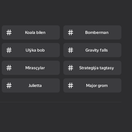
Koala bilen
Bomberman
Ulýka bob
Gravity falls
Mirasçylar
Strategiýa tagtasy
Julietta
Major grom