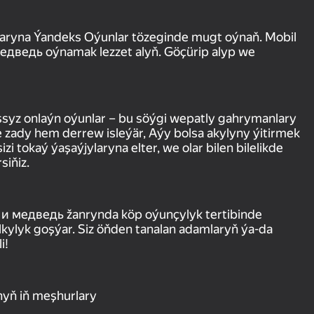
aryna Ýandeks Oýunlar tözeginde mugt oýnaň. Mobil
дведь oýnamak lezzet alyň. Göçürip alyp we
syz onlaýn oýunlar – bu söýgi wepatly gahrymanlary
zady hem derrew isleýär, Aýy bolsa akylyny ýitirmek
i tokaý ýaşaýjylaryna elter, we olar bilen bilelikde
siňiz.
 и медведь žanrynda köp oýunçylyk tertibinde
alkylyk goşýar. Siz öňden tanalan adamlaryň ýa-da
i!
yň iň meşhurlary