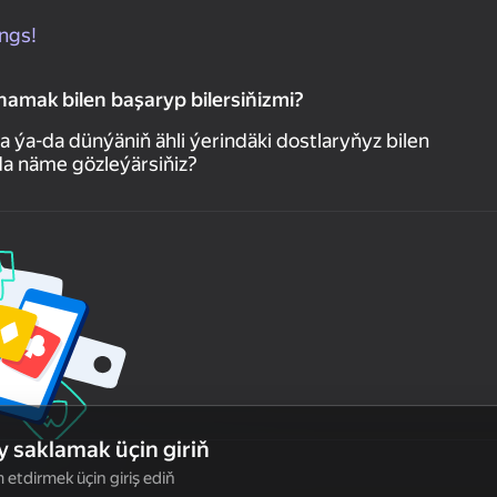
ngs!
amak bilen başaryp bilersiňizmi?
a-da dünýäniň ähli ýerindäki dostlaryňyz bilen
nda näme gözleýärsiňiz?
 saklamak üçin giriň
tdirmek üçin giriş ediň