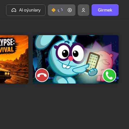
AI oýunlary
Girmek