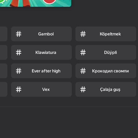
Gambol
Köpeltmek
Klawiatura
Düýpli
Ever after high
Крокодил свомпи
Vex
Çalaja guş