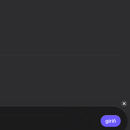
giriň