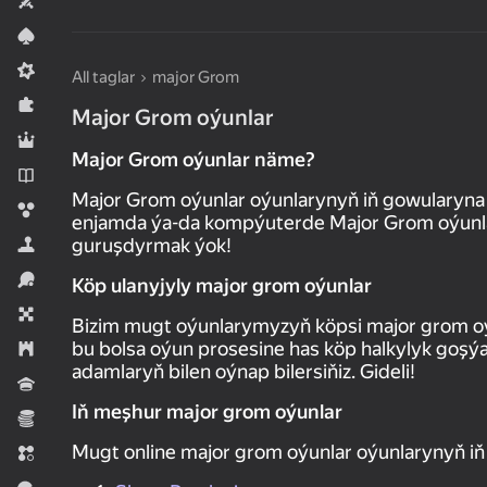
Iki adam üçin
Kart oýunlary
Meadcore
All taglar
major Grom
Puzzlelar©
Major Grom oýunlar
Rol oýunlary
Major Grom oýunlar näme?
Romanlar
Major Grom oýunlar oýunlarynyň iň gowularyna
Sharlar
enjamda ýa-da kompýuterde Major Grom oýunlar
guruşdyrmak ýok!
Simeleýatorlar
Sport
Köp ulanyjyly major grom oýunlar
Stolüstinde oýnalýan oýunlar
Bizim mugt oýunlarymyzyň köpsi major grom oýu
bu bolsa oýun prosesine has köp halkylyk goşýa
Strategiýalar
adamlaryň bilen oýnap bilersiňiz. Gideli!
Wikipediýa
Iň meşhur major grom oýunlar
Ykdysady
Mugt online major grom oýunlar oýunlarynyň i
Üç hatda