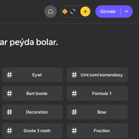
Girmek
Girmek
ar peýda bolar.
Eywi
Umi zumi komandasy
Bart bonte
Formula 1
Decoration
Bow
Grade 3 math
Fraction