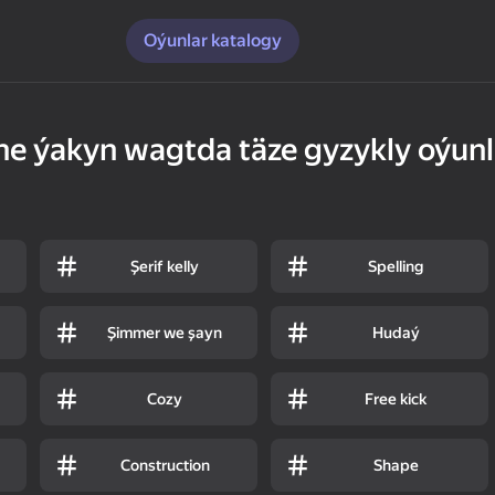
Oýunlar katalogy
öne ýakyn wagtda täze gyzykly oýunl
Şerif kelly
Spelling
Şimmer we şayn
Hudaý
Cozy
Free kick
Construction
Shape