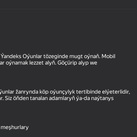
 Ýandeks Oýunlar tözeginde mugt oýnaň. Mobil
 oýnamak lezzet alyň. Göçürip alyp we
nlar žanrynda köp oýunçylyk tertibinde elýeterlidir,
r. Siz öňden tanalan adamlaryň ýa-da naýtanys
ň meşhurlary