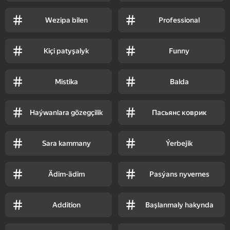
Wezipa bilen
Professional
Kiçi patyşalyk
Funny
Mistika
Balda
Haýwanlara gözegçilik
Пасьянс коврик
Sara kammany
Ýerbejik
Ädim-ädim
Pasýans nyvernes
Addition
Başlanmaly hakynda