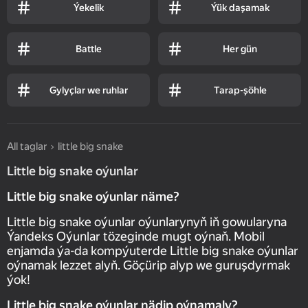
Ýekelik
Ýük daşamak
Battle
Her gün
Gylyçlar we ruhlar
Tarap-şöhle
All taglar
little big snake
Little big snake oýunlar
Little big snake oýunlar näme?
Little big snake oýunlar oýunlarynyň iň gowularyna
Ýandeks Oýunlar tözeginde mugt oýnaň. Mobil
enjamda ýa-da kompýuterde Little big snake oýunlar
oýnamak lezzet alyň. Göçürip alyp we guruşdyrmak
ýok!
Little big snake oýunlar nädip oýnamaly?