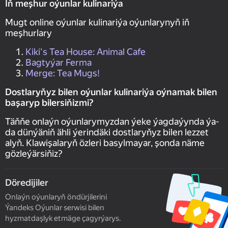
Iň meşhur oýunlar kulinariýa
Mugt online oýunlar kulinariýa oýunlarynyň iň
meşhurlary
Kiki's Tea House: Animal Cafe
Bagtyýar Ferma
Merge: Tea Mugs!
Dostlaryňyz bilen oýunlar kulinariýa oýnamak bilen
başaryp bilersiňizmi?
Täňňe onlaýn oýunlarymyzdan ýeke ýagdaýynda ýa-
da dünýäniň ähli ýerindäki dostlaryňyz bilen lezzet
alyň. Klawişalaryň özleri basylmayar, şonda näme
gözleýärsiňiz?
Döredijiler
Onlaýn oýunlaryň öndürjilerini
Ýandeks Oýunlar serwisi bilen
hyzmatdaşlyk etmäge çagyrýarys.