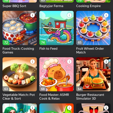
76
63
76
Super BBQ Sort
Bagtyýar Ferma
Cooking Empire
72
74
65
Food Truck: Cooking
Fish to Feed
Fruit Wheel: Order
Games
Match
63
68
64
Vegetable Match: Pot
Food Master: ASMR
Burger Restaurant
Clear & Sort
Cook & Relax
Simulator 3D