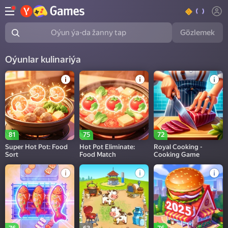
Gözlemek
Oýun ýa-da žanny tap
Oýunlar kulinariýa
81
75
72
Super Hot Pot: Food
Hot Pot Eliminate:
Royal Cooking -
Sort
Food Match
Cooking Game