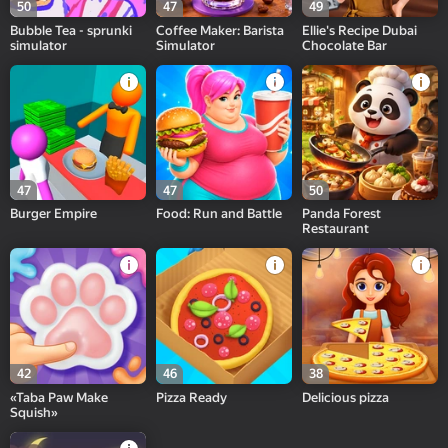
50
47
49
Bubble Tea - sprunki
Coffee Maker: Barista
Ellie's Recipe Dubai
simulator
Simulator
Chocolate Bar
47
47
50
Burger Empire
Food: Run and Battle
Panda Forest
Restaurant
42
46
38
«Taba Paw Make
Pizza Ready
Delicious pizza
Squish»