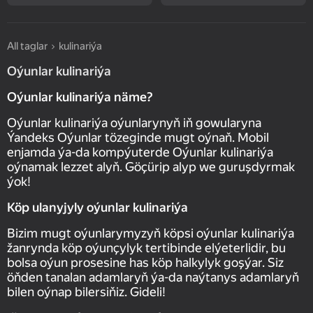
All taglar
kulinariýa
Oýunlar kulinariýa
Oýunlar kulinariýa näme?
Oýunlar kulinariýa oýunlarynyň iň gowularyna
Ýandeks Oýunlar tözeginde mugt oýnaň. Mobil
enjamda ýa-da kompýuterde Oýunlar kulinariýa
oýnamak lezzet alyň. Göçürip alyp we guruşdyrmak
ýok!
Köp ulanyjyly oýunlar kulinariýa
Bizim mugt oýunlarymyzyň köpsi oýunlar kulinariýa
žanrynda köp oýunçylyk tertibinde elýeterlidir, bu
bolsa oýun prosesine has köp halkylyk goşýar. Siz
öňden tanalan adamlaryň ýa-da naýtanys adamlaryň
bilen oýnap bilersiňiz. Gideli!