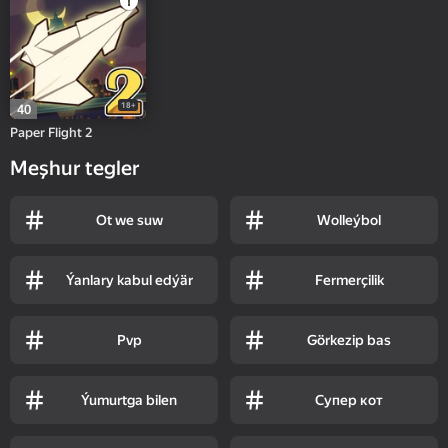
18+
40
Paper Flight 2
Meşhur tegler
Ot we suw
Wolleýbol
Ýanlary kabul edýär
Fermerçilik
Pvp
Görkezip bas
Ýumurtga bilen
Супер кот