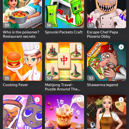
59
56
57
Who is the poisoner?
Sprunki Packets Craft
Escape Chef Papa
Restaurant secrets
Pizzeria Obby
55
52
53
Cooking Fever
Mahjong Travel -
Shawarma legend
Puzzle Around The
World