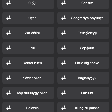
Süýji
Sonsuz
Uçar
Geografiýa boýunça
Zat öňüşi
Terbiýeleýji
Pul
Серфинг
Doktor bilen
Little big snake
Sözler bilen
Baglanyşyk
Köp durlulygy bilen
Labirint
Helowin
Kung-fu panda