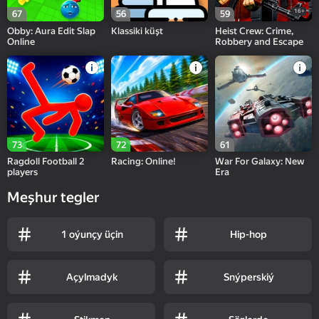
16+
67
56
59
Obby: Aura Edit Slap
Klassiki küşt
Heist Crew: Crime,
Online
Robbery and Escape
73
72
61
Ragdoll Football 2
Racing: Online!
War For Galaxy: New
players
Era
Meşhur tegler
1 oýunçy üçin
Hip-hop
Açylmadyk
Snýperskiý