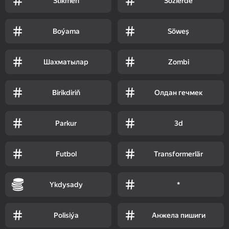
Stikmen
Sözlerde
Boýama
Söweş
Шахматылар
Zombi
Birikdiriň
Олдан гечмек
Parkur
3d
Futbol
Transformerlär
Ykdysady
*
Polisiýa
Анжела пишиги