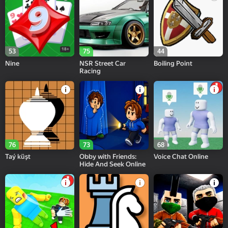
18+
53
75
44
Nine
NSR Street Car
Boiling Point
Racing
76
73
68
Taý küşt
Obby with Friends:
Voice Chat Online
Hide And Seek Online