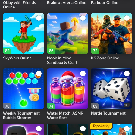
Obby with Friends
Brainrot Arena Online
Parkour Online
Online
82
86
72
SkyWars Online
Noob in Mine -
KS Zone Online
Sandbox & Craft
18+
70
74
69
Weekly Tournament
Water Match: ASMR
Narde Tournament
Bubble Shooter
Water Sort
Topokarky