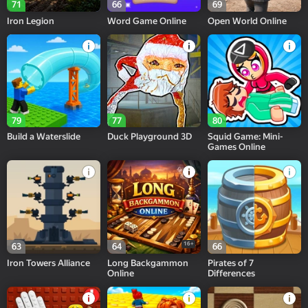
71
66
69
Iron Legion
Word Game Online
Open World Online
79
77
80
Build a Waterslide
Duck Playground 3D
Squid Game: Mini-
Games Online
16+
63
64
66
Iron Towers Alliance
Long Backgammon
Pirates of 7
Online
Differences