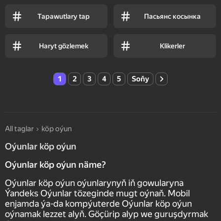
Tapawutlary tap
Пасьянс косынка
Haryt gözlemek
Klikerler
1
2
3
4
5
Soňy
All taglar
köp oýun
Oýunlar köp oýun
Oýunlar köp oýun näme?
Oýunlar köp oýun oýunlarynyň iň gowularyna
Ýandeks Oýunlar tözeginde mugt oýnaň. Mobil
enjamda ýa-da kompýuterde Oýunlar köp oýun
oýnamak lezzet alyň. Göçürip alyp we guruşdyrmak