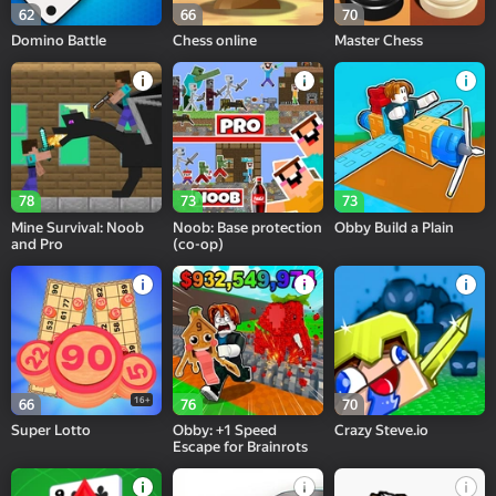
62
66
70
Domino Battle
Chess online
Master Chess
78
73
73
Mine Survival: Noob
Noob: Base protection
Obby Build a Plain
and Pro
(co-op)
16+
66
76
70
Super Lotto
Obby: +1 Speed
Crazy Steve.io
Escape for Brainrots