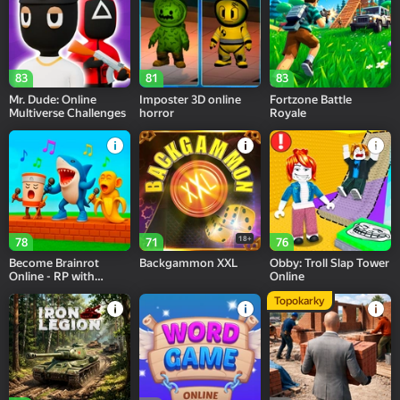
83
81
83
Mr. Dude: Online
Imposter 3D online
Fortzone Battle
Multiverse Challenges
horror
Royale
18+
78
71
76
Become Brainrot
Backgammon XXL
Obby: Troll Slap Tower
Online - RP with
Online
Friends!
Topokarky