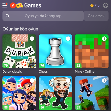
Gözlemek
Oýun ýa-da žanny tap
Oýunlar köp oýun
18+
79
76
82
Durak classic
Chess
Mine - Online
88
86
85