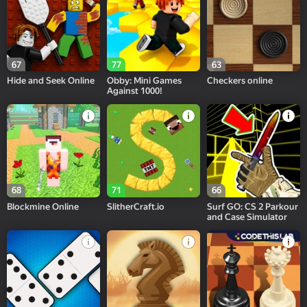
67
77
63
Hide and Seek Online
Obby: Mini Games
Checkers online
Against 1000!
68
71
66
Blockmine Online
SlitherCraft.io
Surf GO: CS 2 Parkour
and Case Simulator