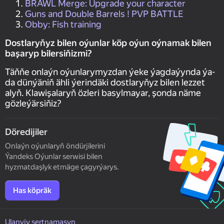
BRAWL Merge: Upgrade your character
Guns and Double Barrels ! PVP BATTLE
Obby: Fish training
Dostlaryňyz bilen oýunlar köp oýun oýnamak bilen
başaryp bilersiňizmi?
Täňňe onlaýn oýunlarymyzdan ýeke ýagdaýynda ýa-
da dünýäniň ähli ýerindäki dostlaryňyz bilen lezzet
alyň. Klawişalaryň özleri basylmayar, şonda näme
gözleýärsiňiz?
Döredijiler
Onlaýn oýunlaryň öndürjilerini
Ýandeks Oýunlar serwisi bilen
hyzmatdaşlyk etmäge çagyrýarys.
Has köpräk
Ulanyjy şertnamasyn