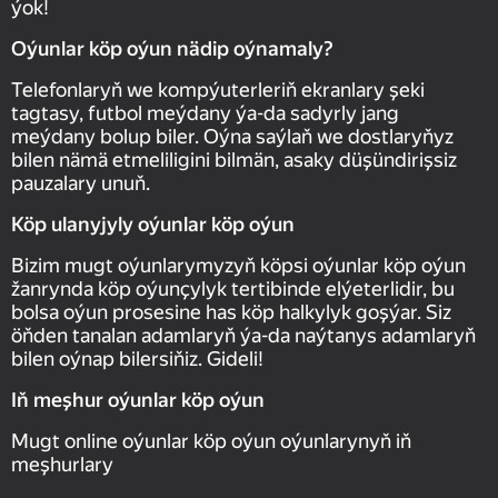
ýok!
Oýunlar köp oýun nädip oýnamaly?
Telefonlaryň we kompýuterleriň ekranlary şeki
tagtasy, futbol meýdany ýa-da sadyrly jang
meýdany bolup biler. Oýna saýlaň we dostlaryňyz
bilen nämä etmeliligini bilmän, asaky düşündirişsiz
pauzalary unuň.
Köp ulanyjyly oýunlar köp oýun
Bizim mugt oýunlarymyzyň köpsi oýunlar köp oýun
žanrynda köp oýunçylyk tertibinde elýeterlidir, bu
bolsa oýun prosesine has köp halkylyk goşýar. Siz
öňden tanalan adamlaryň ýa-da naýtanys adamlaryň
bilen oýnap bilersiňiz. Gideli!
Iň meşhur oýunlar köp oýun
Mugt online oýunlar köp oýun oýunlarynyň iň
meşhurlary