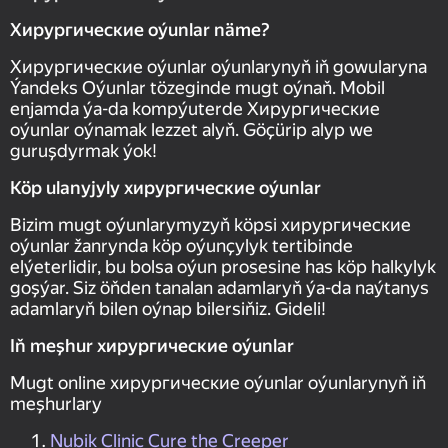
Хирургические oýunlar näme?
Хирургические oýunlar oýunlarynyň iň gowularyna
Ýandeks Oýunlar tözeginde mugt oýnaň. Mobil
enjamda ýa-da kompýuterde Хирургические
oýunlar oýnamak lezzet alyň. Göçürip alyp we
guruşdyrmak ýok!
Köp ulanyjyly хирургические oýunlar
Bizim mugt oýunlarymyzyň köpsi хирургические
oýunlar žanrynda köp oýunçylyk tertibinde
elýeterlidir, bu bolsa oýun prosesine has köp halkylyk
goşýar. Siz öňden tanalan adamlaryň ýa-da naýtanys
adamlaryň bilen oýnap bilersiňiz. Gideli!
Iň meşhur хирургические oýunlar
Mugt online хирургические oýunlar oýunlarynyň iň
meşhurlary
Nubik Clinic Cure the Creeper