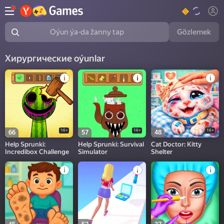
Gözlemek
Oýun ýa-da žanny tap
Хирургические oýunlar
16+
16+
16+
66
57
48
Help Sprunki:
Help Sprunki: Survival
Cat Doctor: Kitty
Incredibox Challenge
Simulator
Shelter