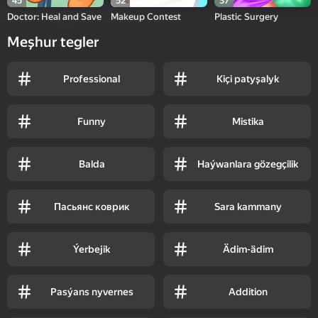
45
52
37
Doctor: Heal and Save
Makeup Contest
Plastic Surgery
Meşhur tegler
Professional
Kiçi patyşalyk
Funny
Mistika
Balda
Haýwanlara gözegçilik
Пасьянс коврик
Sara kammany
Ýerbejik
Ädim-ädim
Pasýans nyvernes
Addition