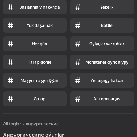
Başlanmaly hakynda
Ýekelik
Ýük daşamak
Battle
Her gün
Gylyçlar we ruhlar
Tarap-şöhle
Monsterler dynç alyşy
Maşyn maşyn iýýär
Ýer aşagy hakda
Co-op
Авторизация
All taglar
хирургические
Хирургические oýunlar