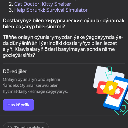
Cat Doctor: Kitty Shelter
Help Sprunki: Survival Simulator
Dostlaryňyz bilen хирургические oýunlar oýnamak
bilen başaryp bilersiňizmi?
Täňňe onlaýn oýunlarymyzdan ýeke ýagdaýynda ýa-
da dünýäniň ähli ýerindäki dostlaryňyz bilen lezzet
alyň. Klawişalaryň özleri basylmayar, şonda näme
gözleýärsiňiz?
Döredijiler
Onlaýn oýunlaryň öndürjilerini
Ýandeks Oýunlar serwisi bilen
hyzmatdaşlyk etmäge çagyrýarys.
Has köpräk
Teknik goldaw