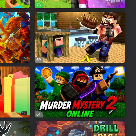
73
16+
69
16+
61