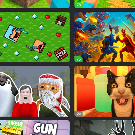
78
75
65