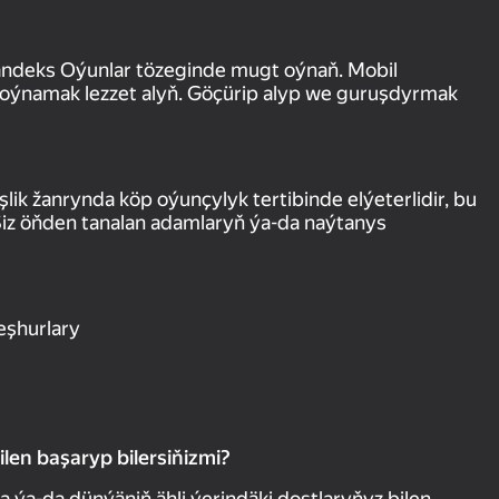
Ýandeks Oýunlar tözeginde mugt oýnaň. Mobil
oýnamak lezzet alyň. Göçürip alyp we guruşdyrmak
ik žanrynda köp oýunçylyk tertibinde elýeterlidir, bu
Siz öňden tanalan adamlaryň ýa-da naýtanys
eşhurlary
len başaryp bilersiňizmi?
a-da dünýäniň ähli ýerindäki dostlaryňyz bilen