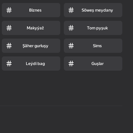
Biznes
Söweş meydany
Makyýaž
Tom pyşuk
Şäher gurluşy
Sims
Leýdi bag
Guşlar