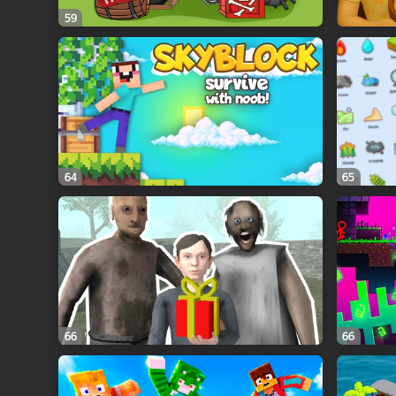
59
64
65
66
66