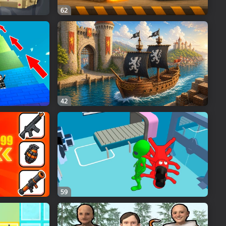
62
42
59