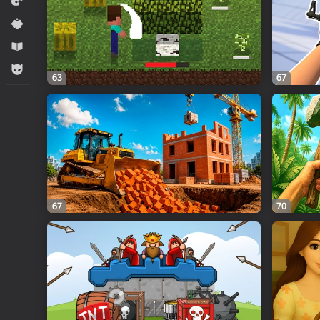
Ýaryş
Ýönekeý
Оwreniş
Огланлар үчүн
63
67
67
70