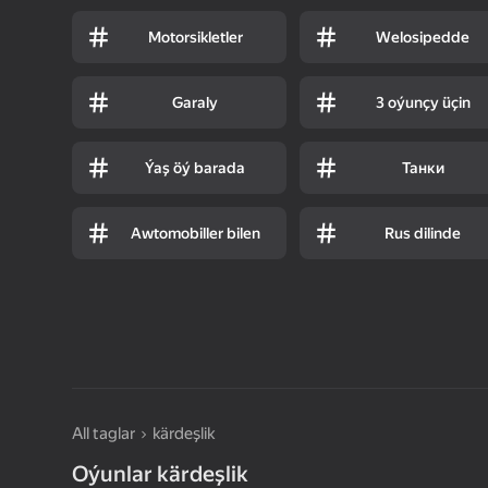
Motorsikletler
Welosipedde
Garaly
3 oýunçy üçin
Ýaş öý barada
Танки
Awtomobiller bilen
Rus dilinde
All taglar
kärdeşlik
Oýunlar kärdeşlik