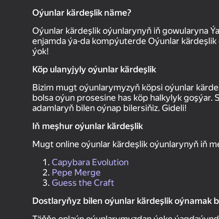
Oýunlar kärdeşlik näme?
Oýunlar kärdeşlik oýunlarynyň iň gowularyna 
enjamda ýa-da kompýuterde Oýunlar kärdeşlik 
ýok!
Köp ulanyjyly oýunlar kärdeşlik
Bizim mugt oýunlarymyzyň köpsi oýunlar kärdeşl
bolsa oýun prosesine has köp halkylyk goşýar. 
adamlaryň bilen oýnap bilersiňiz. Gideli!
Iň meşhur oýunlar kärdeşlik
Mugt online oýunlar kärdeşlik oýunlarynyň iň m
Capybara Evolution
Pepe Merge
Guess the Craft
Dostlaryňyz bilen oýunlar kärdeşlik oýnamak bi
Täňňe onlaýn oýunlarymyzdan ýeke ýagdaýynda ý