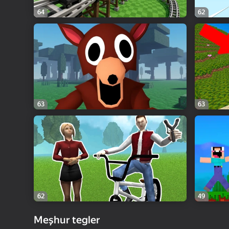
64
62
63
63
62
49
Meşhur tegler