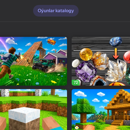
Oýunlar katalogy
72