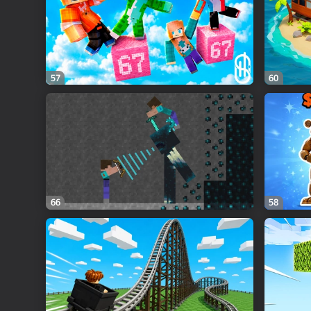
57
60
66
58