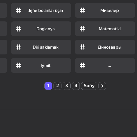
Jęňe bolanlar üçin
Мивелер
Doglanys
Matematiki
Diri saklamak
Динозавры
Iýmit
...
1
2
3
4
Soňy