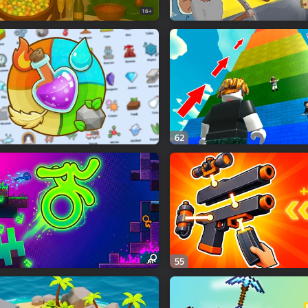
16+
62
55