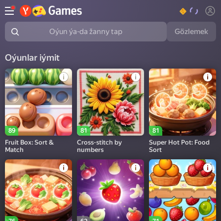
Gözlemek
Oýun ýa-da žanny tap
Oýunlar iýmit
89
81
81
Fruit Box: Sort &
Cross-stitch by
Super Hot Pot: Food
Match
numbers
Sort