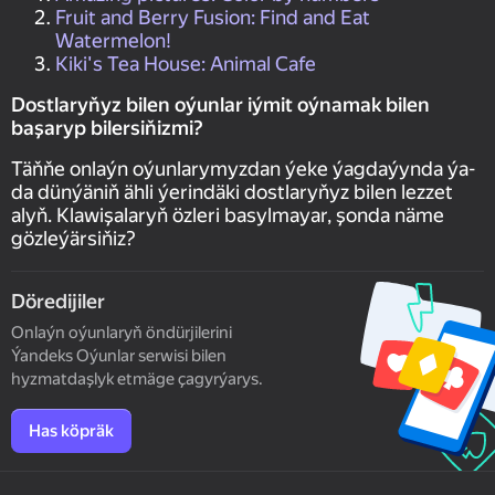
Fruit and Berry Fusion: Find and Eat
Watermelon!
Kiki's Tea House: Animal Cafe
Dostlaryňyz bilen oýunlar iýmit oýnamak bilen
başaryp bilersiňizmi?
Täňňe onlaýn oýunlarymyzdan ýeke ýagdaýynda ýa-
da dünýäniň ähli ýerindäki dostlaryňyz bilen lezzet
alyň. Klawişalaryň özleri basylmayar, şonda näme
gözleýärsiňiz?
Döredijiler
Onlaýn oýunlaryň öndürjilerini
Ýandeks Oýunlar serwisi bilen
hyzmatdaşlyk etmäge çagyrýarys.
Has köpräk