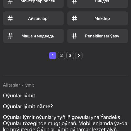
Монстрлар билен
Ниндзя
Айванлар
Mekdep
Маша и медведь
Penaltiler seriýasy
1
2
3
All taglar
iýmit
Oýunlar iýmit
Oýunlar iýmit näme?
Oýunlar iýmit oýunlarynyň iň gowularyna Ýandeks
Oýunlar tözeginde mugt oýnaň. Mobil enjamda ýa-da
kompýuterde Oýunlar iýmit oýnamak lezzet alyň.