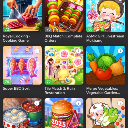
72
70
80
Royal Cooking -
BBQ Match: Complete
ASMR Girl: Livestream
Cooking Game
Orders
Mukbang
76
72
Super BBQ Sort
Tile Match 3: Ruin
Merge Vegetables:
Restoration
Vegetable Garden
2048