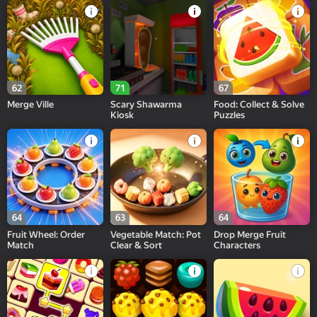
62
71
67
Merge Ville
Scary Shawarma
Food: Collect & Solve
Kiosk
Puzzles
64
63
64
Fruit Wheel: Order
Vegetable Match: Pot
Drop Merge Fruit
Match
Clear & Sort
Characters