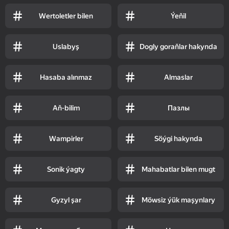
Wertoletler bilen
Ýeňil
Uslabyş
Dogly goraňlar hakynda
Hasaba alınmaz
Almaslar
Aň-bilim
Пазлы
Wampirler
Söýgi hakynda
Sonik ýagty
Mahabatlar bilen mugt
Gyzyl şar
Möwsiz ýük maşynlary