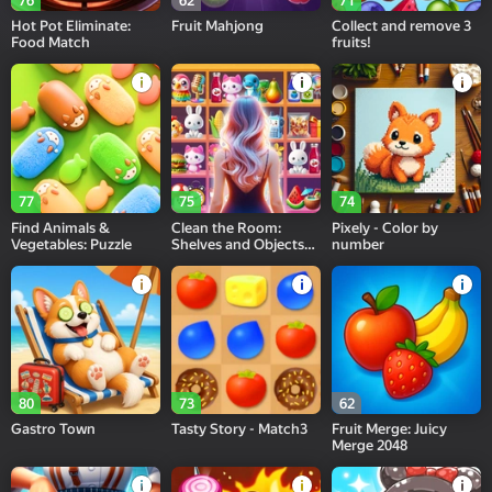
76
62
71
Hot Pot Eliminate:
Fruit Mahjong
Collect and remove 3
Food Match
fruits!
77
75
74
Find Animals &
Clean the Room:
Pixely - Color by
Vegetables: Puzzle
Shelves and Objects
number
Sorting
80
73
62
Gastro Town
Tasty Story - Match3
Fruit Merge: Juicy
Merge 2048