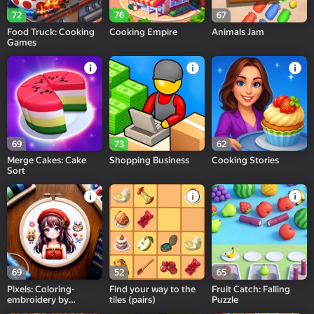
72
76
67
Food Truck: Cooking
Cooking Empire
Animals Jam
Games
69
73
62
Merge Cakes: Cake
Shopping Business
Cooking Stories
Sort
69
52
65
Pixels: Coloring-
Find your way to the
Fruit Catch: Falling
embroidery by
tiles (pairs)
Puzzle
numbers