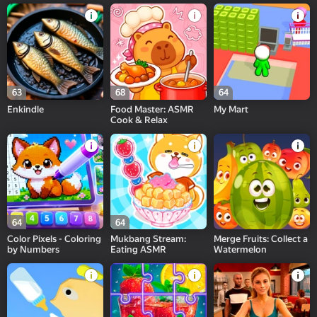
63
68
64
Enkindle
Food Master: ASMR
My Mart
Cook & Relax
64
64
Color Pixels - Coloring
Mukbang Stream:
Merge Fruits: Collect a
by Numbers
Eating ASMR
Watermelon