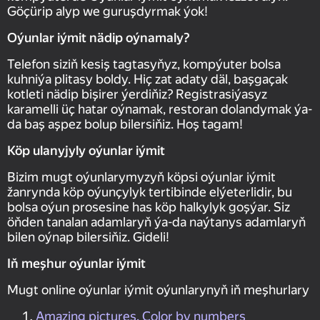
Göçürip alyp we guruşdyrmak ýok!
Oýunlar iýmit nädip oýnamaly?
Telefon siziň kesiş tagtasyňyz, kompýuter bolsa
kuhniýa plitasy boldy. Hiç zat adaty däl, başgaçak
kotleti nädip bişirer ýerdiňiz? Registrasiýasyz
karamelli üç hatar oýnamak, restoran dolandymak ýa-
da baş aşpez bolup bilersiňiz. Hoş tagam!
Köp ulanyjyly oýunlar iýmit
Bizim mugt oýunlarymyzyň köpsi oýunlar iýmit
žanrynda köp oýunçylyk tertibinde elýeterlidir, bu
bolsa oýun prosesine has köp halkylyk goşýar. Siz
öňden tanalan adamlaryň ýa-da naýtanys adamlaryň
bilen oýnap bilersiňiz. Gideli!
Iň meşhur oýunlar iýmit
Mugt online oýunlar iýmit oýunlarynyň iň meşhurlary
Amazing pictures. Color by numbers