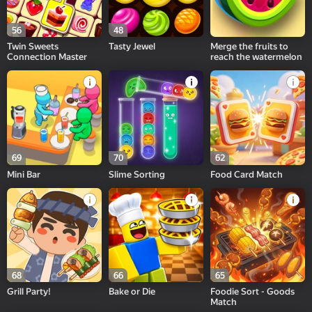
56
48
Twin Sweets
Tasty Jewel
Merge the fruits to
Connection Master
reach the watermelon
69
70
62
Mini Bar
Slime Sorting
Food Card Match
68
66
65
Grill Party!
Bake or Die
Foodie Sort - Goods
Match