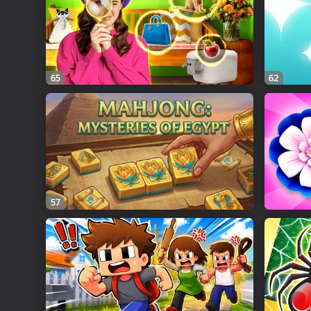
65
62
57