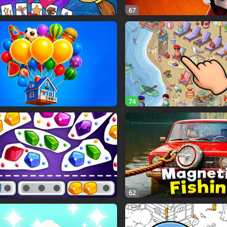
67
74
62