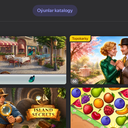
Oýunlar katalogy
Topokarky
66