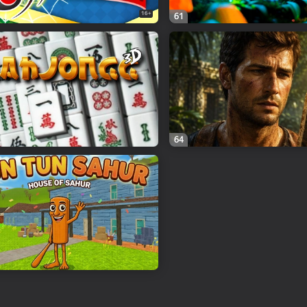
16+
61
64