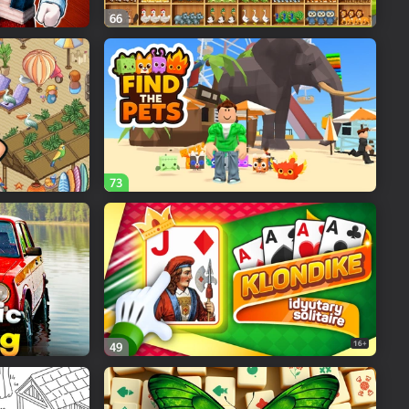
66
73
16+
49