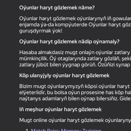
Oýunlar haryt gözlemek näme?
Oýunlar haryt gözlemek oýunlarynyň iň gowula
enjamda ýa-da kompýuterde Oýunlar haryt gözl
guruşdyrmak ýok!
Oýunlar haryt gözlemek nädip oýnamaly?
Hasaba almakdasiz mugt onlaýn oýunlar zatlar
mümkinçilik. Öý otaglarynda zatlary gözläň, şekil
zatlary jübüt bilen ýygnap görüň. Özüňizi syna
Köp ulanyjyly oýunlar haryt gözlemek
Bizim mugt oýunlarymyzyň köpsi oýunlar haryt
elýeterlidir, bu bolsa oýun prosesine has köp h
naýtanys adamlaryň bilen oýnap bilersiňiz. Gidel
Iň meşhur oýunlar haryt gözlemek
Mugt online oýunlar haryt gözlemek oýunlaryny
Match Pairs: Memory Training