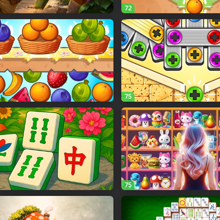
72
75
75