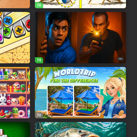
78
16+
74
70