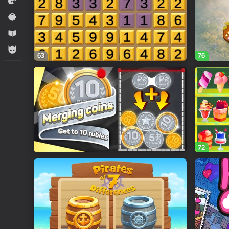
Ýaryş
Ýönekeý
Оwreniş
Огланлар үчүн
63
76
72