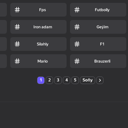
Fps
Futbolly
Iron adam
Geýim
Silahly
F1
Mario
Brauzerli
1
2
3
4
5
Soňy