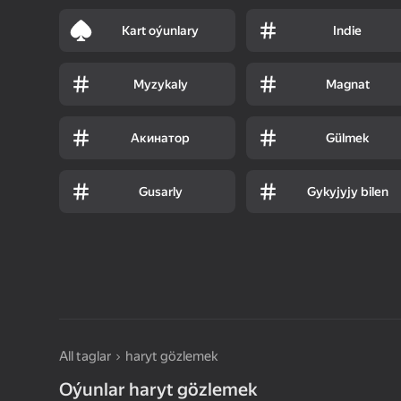
Kart oýunlary
Indie
Муzykaly
Magnat
Акинатор
Gülmek
Gusarly
Gykyjyjy bilen
All taglar
haryt gözlemek
Oýunlar haryt gözlemek