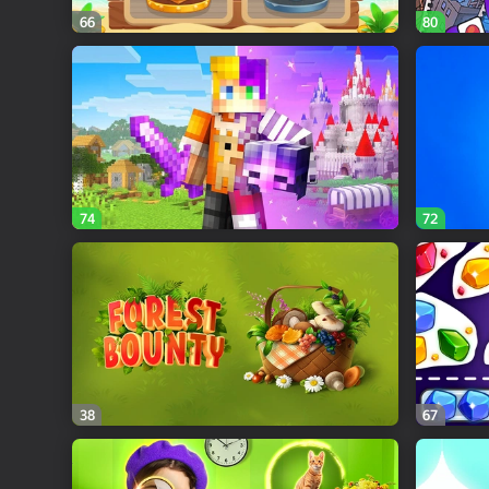
66
80
74
72
38
67