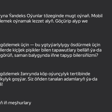
ryna Ýandeks Oýunlar tözeginde mugt oýnaň. Mobil
emek oýnamak lezzet alyň. Göçürip alyp we
y gözlemek üçin — bu ygtyýarlylygy ösdürmek üçin
lerde kiçijek pişikler bilen tapawutlary belläň ýa-da
p görüň, saman balygynda iňne tapyp bilersiňizmi?
 gözlemek žanrynda köp oýunçylyk tertibinde
alkylyk goşýar. Siz öňden tanalan adamlaryň ýa-da
i!
ň iň meşhurlary