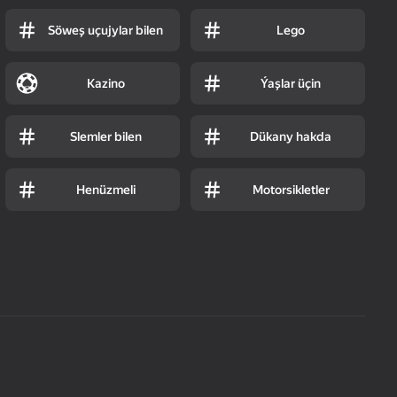
Söweş uçujylar bilen
Lego
Kazino
Ýaşlar üçin
Slemler bilen
Dükany hakda
Henüzmeli
Motorsikletler