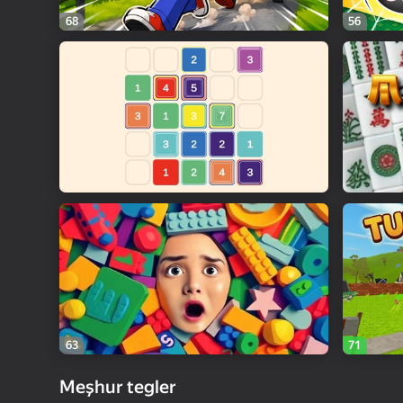
68
56
63
71
Meşhur tegler