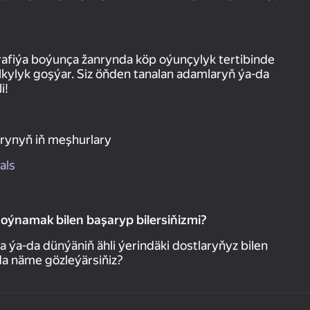
afiýa boýunça žanrynda köp oýunçylyk tertibinde
alkylyk goşýar. Siz öňden tanalan adamlaryň ýa-da
i!
rynyň iň meşhurlary
als
 oýnamak bilen başaryp bilersiňizmi?
a-da dünýäniň ähli ýerindäki dostlaryňyz bilen
nda näme gözleýärsiňiz?