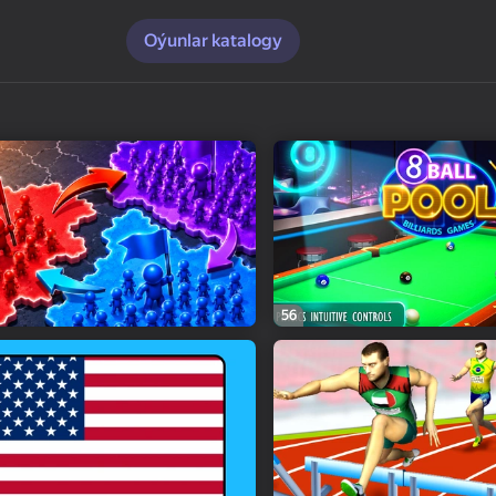
Oýunlar katalogy
56