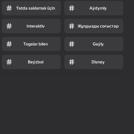
Ýatda saklamak üçin
Aýdymly
Interaktiv
Жұлдызды соғыстар
Togalar bilen
Gaýly
Beýzbol
Disney