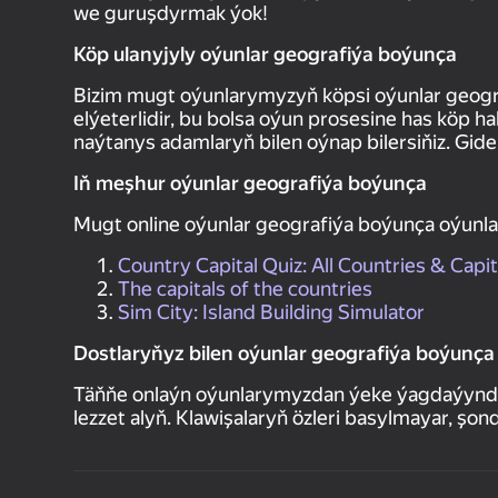
we guruşdyrmak ýok!
Köp ulanyjyly oýunlar geografiýa boýunça
Bizim mugt oýunlarymyzyň köpsi oýunlar geogr
elýeterlidir, bu bolsa oýun prosesine has köp h
naýtanys adamlaryň bilen oýnap bilersiňiz. Gidel
Iň meşhur oýunlar geografiýa boýunça
Mugt online oýunlar geografiýa boýunça oýunla
Country Capital Quiz: All Countries & Capit
The capitals of the countries
Sim City: Island Building Simulator
Dostlaryňyz bilen oýunlar geografiýa boýunça
Täňňe onlaýn oýunlarymyzdan ýeke ýagdaýynda ý
lezzet alyň. Klawişalaryň özleri basylmayar, şo