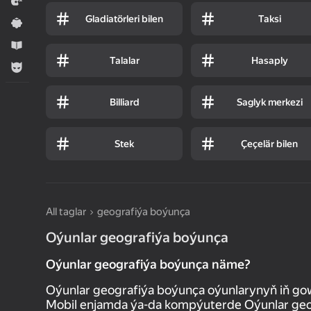
Ýaryş
Gladiatörleri bilen
Taksi
Ýönekeý
Оwreniş
Talalar
Hasaply
Огланлар үчүн
Billiard
Saglyk merkezi
Stek
Çeçelär bilen
All taglar
geografiýa boýunça
Oýunlar geografiýa boýunça
Oýunlar geografiýa boýunça näme?
Oýunlar geografiýa boýunça oýunlarynyň iň go
Mobil enjamda ýa-da kompýuterde Oýunlar geog