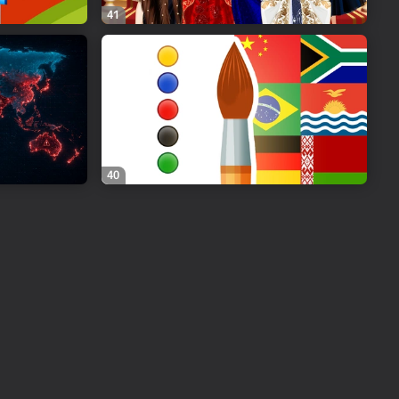
41
40