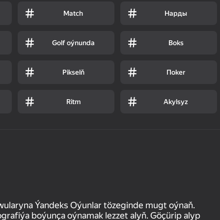
Match
Нарды
Golf oýnunda
Boks
Pikselň
Пoker
Ritm
Akylsyz
wularyna Ýandeks Oýunlar tözeginde mugt oýnaň.
rafiýa boýunça oýnamak lezzet alyň. Göçürip alyp