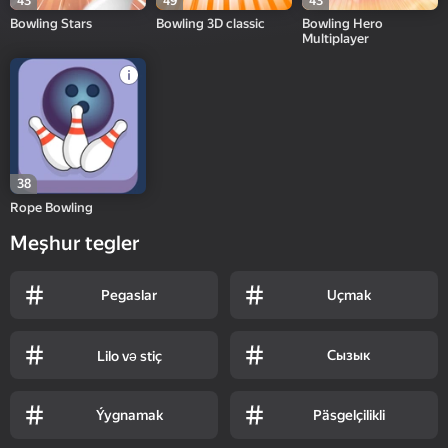
43
49
43
Bowling Stars
Bowling 3D classic
Bowling Hero
Multiplayer
38
Rope Bowling
Meşhur tegler
Pegaslar
Uçmak
Сызык
Lilo və stiç
Ýygnamak
Päsgelçilikli