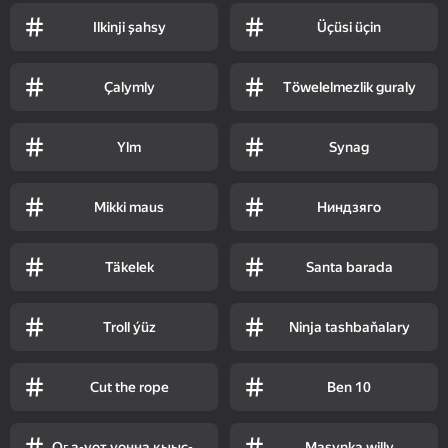
Ilkinji şahsy
Üçüsi üçin
Çalymly
Töwelelmezlik guraly
Ylm
Synag
Mikki maus
Ниндзяго
Täkelek
Santa barada
Troll ýüz
Ninja tashbaňalary
Cut the rope
Ben 10
Оҕа-уот уонна кыыс-уу
Maşynka willy