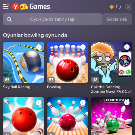
Gözlemek
Oýun ýa-da žanny tap
Oýunlar bowling oýnunda
65
57
48
Sky Ball Racing
Bowling
Call the Dancing
Zombie Now! PVZ Call