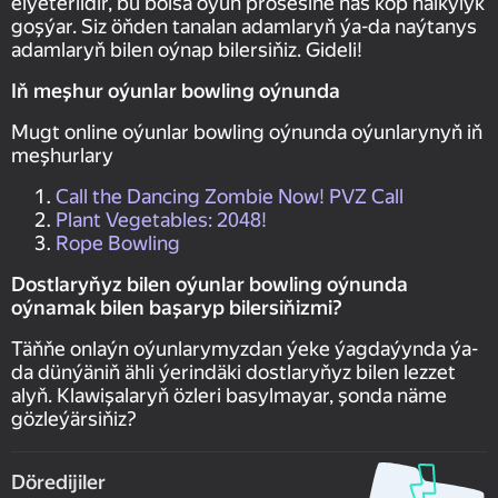
elýeterlidir, bu bolsa oýun prosesine has köp halkylyk
goşýar. Siz öňden tanalan adamlaryň ýa-da naýtanys
adamlaryň bilen oýnap bilersiňiz. Gideli!
Iň meşhur oýunlar bowling oýnunda
Mugt online oýunlar bowling oýnunda oýunlarynyň iň
meşhurlary
Call the Dancing Zombie Now! PVZ Call
Plant Vegetables: 2048!
Rope Bowling
Dostlaryňyz bilen oýunlar bowling oýnunda
oýnamak bilen başaryp bilersiňizmi?
Täňňe onlaýn oýunlarymyzdan ýeke ýagdaýynda ýa-
da dünýäniň ähli ýerindäki dostlaryňyz bilen lezzet
alyň. Klawişalaryň özleri basylmayar, şonda näme
gözleýärsiňiz?
Döredijiler