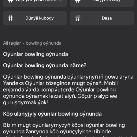
Dünýä kubogy
Daşa
All taglar
bowling oýnunda
Oýunlar bowling oýnunda
Oýunlar bowling oýnunda näme?
Oýunlar bowling oýnunda oýunlarynyň iň gowularyna
Ýandeks Oýunlar tözeginde mugt oýnaň. Mobil
enjamda ýa-da kompýuterde Oýunlar bowling
oýnunda oýnamak lezzet alyň. Göçürip alyp we
guruşdyrmak ýok!
Köp ulanyjyly oýunlar bowling oýnunda
Bizim mugt oýunlarymyzyň köpsi oýunlar bowling
oýnunda žanrynda köp oýunçylyk tertibinde