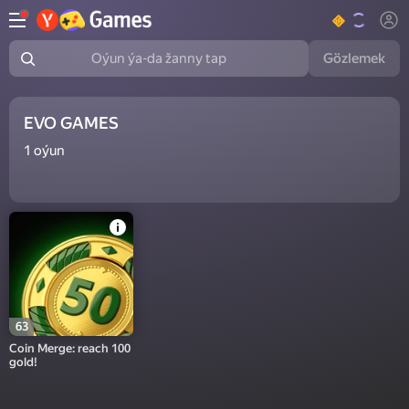
Gözlemek
Oýun ýa-da žanny tap
EVO GAMES
1
oýun
63
Coin Merge: reach 100
gold!