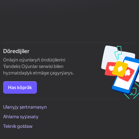
Döredijiler
Onlaýn oýunlaryň öndürjilerini
Ýandeks Oýunlar serwisi bilen
hyzmatdaşlyk etmäge çagyrýarys.
Has köpräk
Ulanyjy şertnamasyn
Ahlama syýasaty
Teknik goldaw