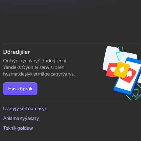
Döredijiler
Onlaýn oýunlaryň öndürjilerini
Ýandeks Oýunlar serwisi bilen
hyzmatdaşlyk etmäge çagyrýarys.
Has köpräk
Ulanyjy şertnamasyn
Ahlama syýasaty
Teknik goldaw