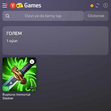
Gözlemek
Oýun ýa-da žanny tap
ГОЛЕМ
1
oýun
18+
72
Rupture: Immortal
Slasher