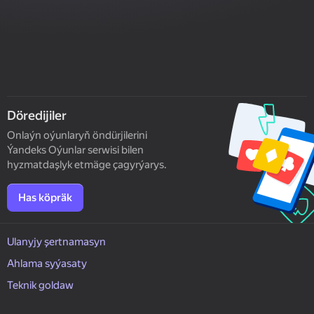
Döredijiler
Onlaýn oýunlaryň öndürjilerini
Ýandeks Oýunlar serwisi bilen
hyzmatdaşlyk etmäge çagyrýarys.
Has köpräk
Ulanyjy şertnamasyn
Ahlama syýasaty
Teknik goldaw