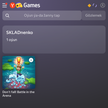
Gözlemek
Oýun ýa-da žanny tap
SKLADnenko
1
oýun
Don't fall! Battle in the
Arena