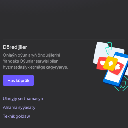
Döredijiler
Onlaýn oýunlaryň öndürjilerini
Ýandeks Oýunlar serwisi bilen
hyzmatdaşlyk etmäge çagyrýarys.
Has köpräk
Ulanyjy şertnamasyn
Ahlama syýasaty
Teknik goldaw