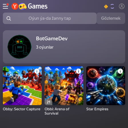
Gözlemek
Oýun ýa-da žanny tap
BotGameDev
3
oýunlar
21
Obby: Sector Capture
Obbi: Arena of
Star Empires
Survival