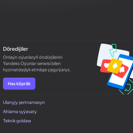
Döredijiler
Onlaýn oýunlaryň öndürjilerini
Ýandeks Oýunlar serwisi bilen
hyzmatdaşlyk etmäge çagyrýarys.
Has köpräk
Ulanyjy şertnamasyn
Ahlama syýasaty
Teknik goldaw