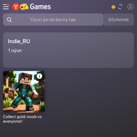
Gözlemek
Oýun ýa-da žanny tap
Indie_RU
1
oýun
Collect gold: noob vs
everyone!!