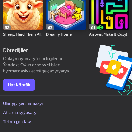
52
63
61
Sheep: Herd Them All!
Dreamy Home
Arrows: Make It Cozy!
Döredijiler
Onlaýn oýunlaryň öndürjilerini
Ýandeks Oýunlar serwisi bilen
hyzmatdaşlyk etmäge çagyrýarys.
Has köpräk
Ulanyjy şertnamasyn
Ahlama syýasaty
Teknik goldaw