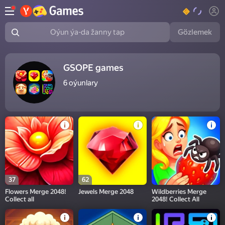
Gözlemek
Oýun ýa-da žanny tap
GSOPE games
6
oýunlary
37
62
Flowers Merge 2048!
Jewels Merge 2048
Wildberries Merge
Collect all
2048! Collect All