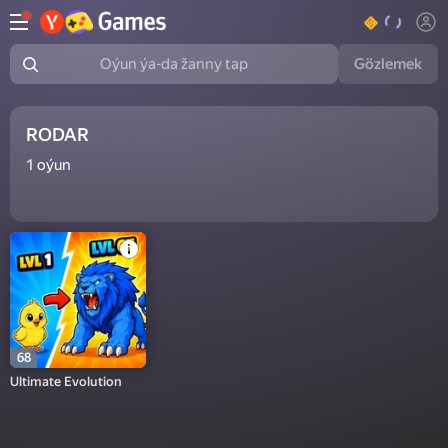
Gözlemek
Oýun ýa-da žanny tap
RODAR
1
oýun
68
Ultimate Evolution