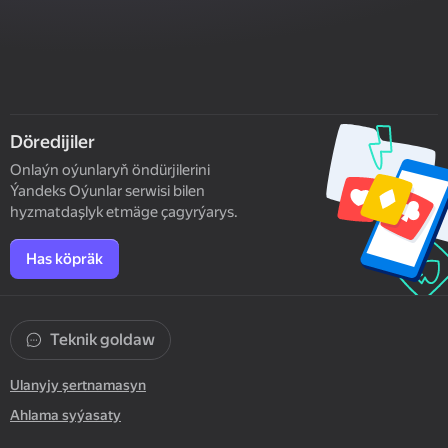
Döredijiler
Onlaýn oýunlaryň öndürjilerini
Ýandeks Oýunlar serwisi bilen
hyzmatdaşlyk etmäge çagyrýarys.
Has köpräk
Teknik goldaw
Ulanyjy şertnamasyn
Ahlama syýasaty