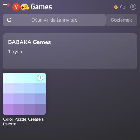
Gözlemek
Oýun ýa-da žanny tap
BABAKA Games
1
oýun
Color Puzzle: Create a
Palette