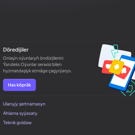
Döredijiler
Onlaýn oýunlaryň öndürjilerini
Ýandeks Oýunlar serwisi bilen
hyzmatdaşlyk etmäge çagyrýarys.
Has köpräk
Ulanyjy şertnamasyn
Ahlama syýasaty
Teknik goldaw