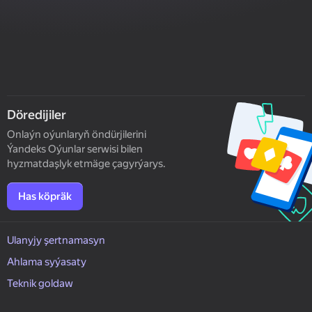
Döredijiler
Onlaýn oýunlaryň öndürjilerini
Ýandeks Oýunlar serwisi bilen
hyzmatdaşlyk etmäge çagyrýarys.
Has köpräk
Ulanyjy şertnamasyn
Ahlama syýasaty
Teknik goldaw