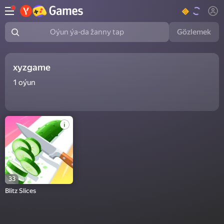
Gözlemek
Oýun ýa-da žanny tap
xyzgame
1
oýun
33
Blitz Slices