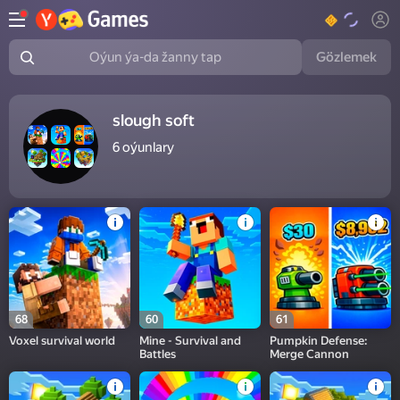
Gözlemek
Oýun ýa-da žanny tap
slough soft
6
oýunlary
68
60
61
Voxel survival world
Mine - Survival and
Pumpkin Defense:
Battles
Merge Cannon