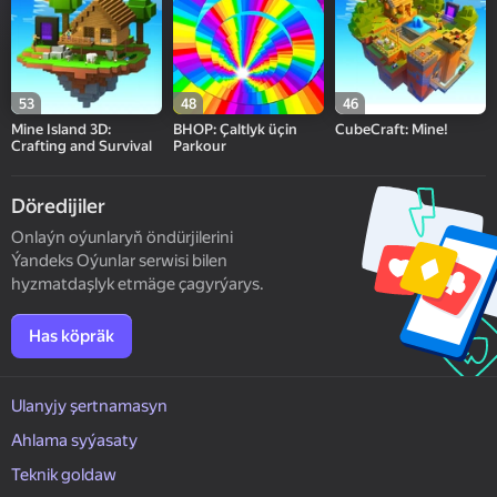
53
48
46
Mine Island 3D:
BHOP: Çaltlyk üçin
CubeCraft: Mine!
Crafting and Survival
Parkour
Döredijiler
Onlaýn oýunlaryň öndürjilerini
Ýandeks Oýunlar serwisi bilen
hyzmatdaşlyk etmäge çagyrýarys.
Has köpräk
Ulanyjy şertnamasyn
Ahlama syýasaty
Teknik goldaw