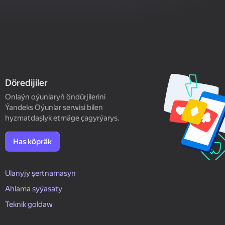
Döredijiler
Onlaýn oýunlaryň öndürjilerini
Ýandeks Oýunlar serwisi bilen
hyzmatdaşlyk etmäge çagyrýarys.
Has köpräk
Ulanyjy şertnamasyn
Ahlama syýasaty
Teknik goldaw