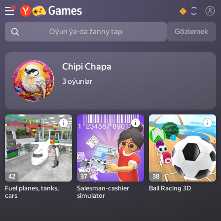
Gözlemek
Oýun ýa-da žanny tap
Chipi Chapa
3
oýunlar
42
37
38
Fuel planes, tanks,
Salesman-cashier
Ball Racing 3D
cars
simulator