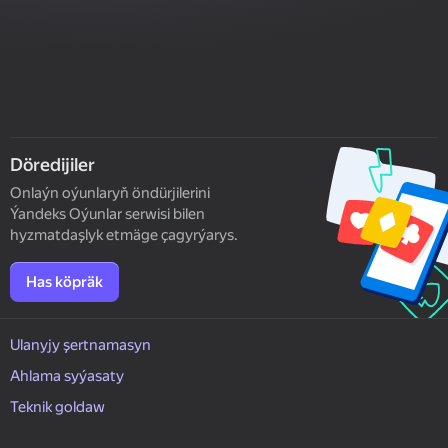
Döredijiler
Onlaýn oýunlaryň öndürjilerini
Ýandeks Oýunlar serwisi bilen
hyzmatdaşlyk etmäge çagyrýarys.
Has köpräk
Ulanyjy şertnamasyn
Ahlama syýasaty
Teknik goldaw