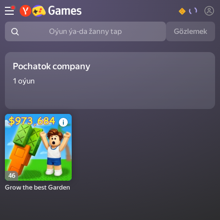
Gözlemek
Oýun ýa-da žanny tap
Pochatok company
1
oýun
46
Grow the best Garden