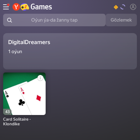
Gözlemek
Oýun ýa-da žanny tap
DigitalDreamers
1
oýun
43
Card Solitaire -
Klondike