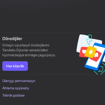
Döredijiler
Onlaýn oýunlaryň öndürjilerini
Ýandeks Oýunlar serwisi bilen
hyzmatdaşlyk etmäge çagyrýarys.
Has köpräk
Ulanyjy şertnamasyn
Ahlama syýasaty
Teknik goldaw